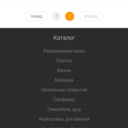
Назад
1
2
Вперед
Каталог
Ревизионные люки
Плитка
Bанны
Мозаика
Напольные покрытия
Санфаянс
Смесители, душ
Аксессуары для ванной