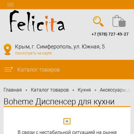
+7 (978) 727-49-27
Вход
Регистрация
Крым, г. Симферополь, ул. Южная, 5
посмотреть на карте
info@felicita-crimea.ru
Каталог товаров
•
•
•
Главная
Каталог товаров
Кухня
Аксессуары дл
Boheme Диспенсер для кухни
встраиваемый Copper Brushed
630-CB
×
В связи с нестабильной ситуацией на рынке