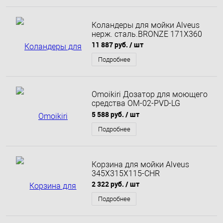
Коландеры для мойки Alveus
нерж. сталь.BRONZE 171X360
11 887 руб.
/ шт
Подробнее
Omoikiri Дозатор для моющего
средства OM-02-PVD-LG
латунь/светлое золото 4995005
5 588 руб.
/ шт
Подробнее
Корзина для мойки Alveus
345X315X115-CHR
2 322 руб.
/ шт
Подробнее