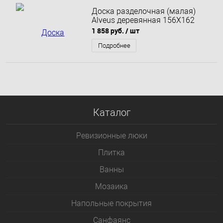
Доска разделочная (малая)
Alveus деревянная 156X162
1 858 руб.
/ шт
Подробнее
Каталог
Ревизионные люки
Плитка
Bанны
Мозаика
Напольные покрытия
Санфаянс