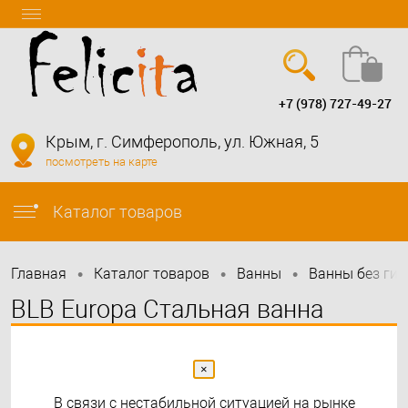
+7 (978) 727-49-27
Вход
Регистрация
Крым, г. Симферополь, ул. Южная, 5
посмотреть на карте
info@felicita-crimea.ru
Каталог товаров
•
•
•
Главная
Каталог товаров
Bанны
Ванны без ги
BLB Europa Cтальная ванна
160x70
×
В связи с нестабильной ситуацией на рынке