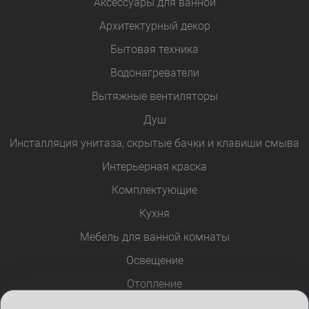
Аксессуары для ванной
Архитектурный декор
Бытовая техника
Водонагреватели
Вытяжные вентиляторы
Душ
Инсталляция унитаза, скрытые бачки и клавиши смыва
Интерьерная краска
Комплектующие
Кухня
Мебель для ванной комнаты
Освещение
Отопление
Полотенцесушители