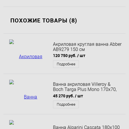
ПОХОЖИЕ ТОВАРЫ (8)
Акриловая круглая ванна Abber
AB9279 150 см
120 750 руб.
/ шт
Подробнее
Ванна акриловая Villeroy &
Boch Targa Plus Mono 170x70,
ножки в комплекте
45 270 руб.
/ шт
UBA177NES2V01
Подробнее
Ванна Alparini Cascata 180x100