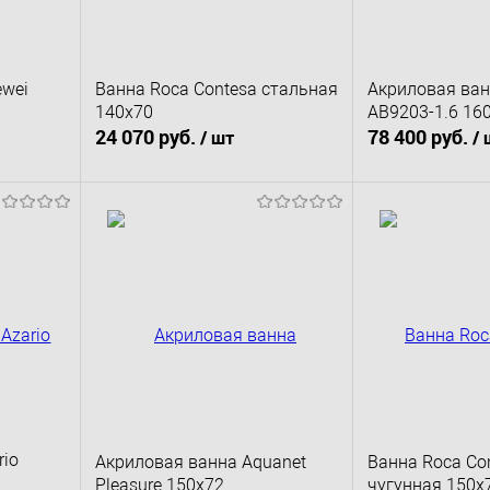
ewei
Ванна Roca Contesa стальная
Акриловая ван
140х70
AB9203-1.6 16
24 070 руб.
78 400 руб.
/ шт
/ 
В корзину
В к
сравнению
Купить в 1 клик
К сравнению
Купить в 1 клик
наличии
В избранное
Под заказ
В избранное
rio
Акриловая ванна Aquanet
Ванна Roca Con
Pleasure 150x72
чугунная 150x