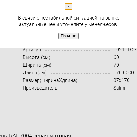
×
( 0 )
В связи с нестабильной ситуацией на рынке
Раздел
Ванны без гидромассажа
актуальные цены уточняйте у менеджеров.
Понятно
Характеристики:
Все харак
Артикул
102111G 
Высота (см)
60
Ширина (см)
70
Длина(см)
170.0000
Размер(ширинаXдлина)
87x170
Производитель
Salini
ень, RAL 7004 серая матовая