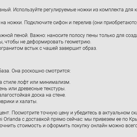
ровный. Используйте регулируемые ножки из комплекта для
 на ножки. Подключите сифон и перелив (они приобретаютс
жной пеной. Важно: наносите полосу пены только для соз
ты, чтобы не деформировать геометрию.
огранитом встык с чашей завершит образ.
база. Она роскошно смотрится:
 стиле лофт или минимализм.
ень или древесные текстуры.
лагостойкая доска на стене.
оврики и халаты.
цент. Посмотрите точную цену и убедитесь в актуальном с
ni Orlanda с доставкой прямо сейчас: мы привезем ее по Кр
точнить стоимость и оформить покупку онлайн можно всего