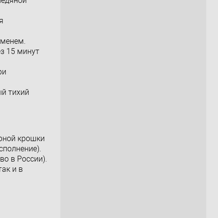
ледяной
я
еменем.
з 15 минут
ри
ый тихий
орной крошки
сполнение).
во в России).
ак и в