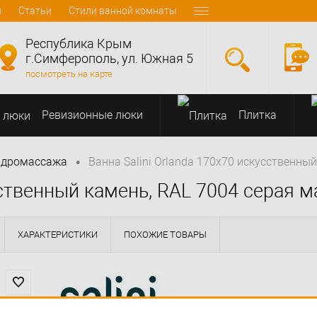
и
Статьи
Стили ванной комнаты
Республика Крым
г.Симферополь, ул. Южная 5
посмотреть на карте
Ревизионные люки
Плитка
•
идромассажа
Ванна Salini Orlanda 170x70 искусственны
сственный камень, RAL 7004 серая 
ХАРАКТЕРИСТИКИ
ПОХОЖИЕ ТОВАРЫ