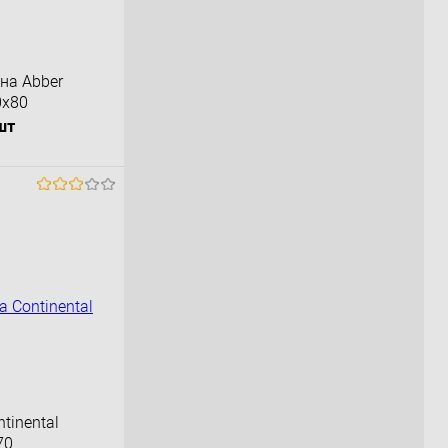
на Abber
0x80
шт
орзину
К сравнению
Под заказ
tinental
70