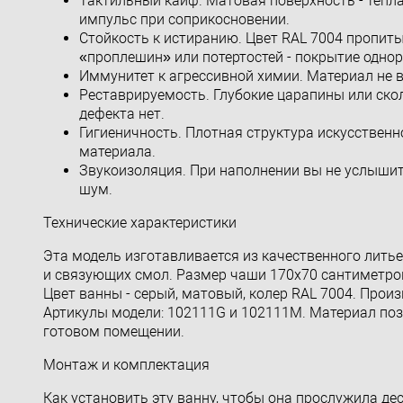
Тактильный кайф. Матовая поверхность - тепла
импульс при соприкосновении.
Стойкость к истиранию. Цвет RAL 7004 пропиты
«проплешин» или потертостей - покрытие однор
Иммунитет к агрессивной химии. Материал не в
Реставрируемость. Глубокие царапины или ско
дефекта нет.
Гигиеничность. Плотная структура искусстве
материала.
Звукоизоляция. При наполнении вы не услышит
шум.
Технические характеристики
Эта модель изготавливается из качественного лить
и связующих смол. Размер чаши 170x70 сантиметров
Цвет ванны - серый, матовый, колер RAL 7004. Произв
Артикулы модели: 102111G и 102111M. Материал позв
готовом помещении.
Монтаж и комплектация
Как установить эту ванну, чтобы она прослужила де