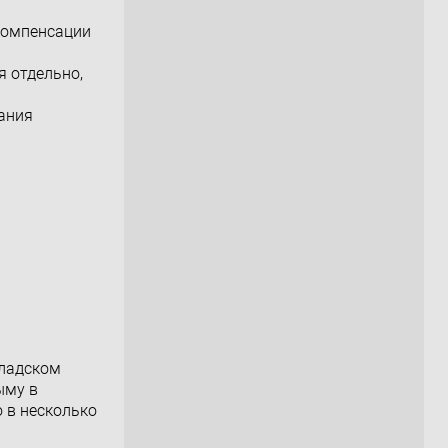
 компенсации
я отдельно,
дания
кладском
ыму в
 в несколько