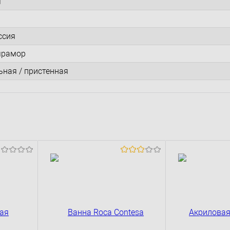
я
ссия
мрамор
ная / пристенная