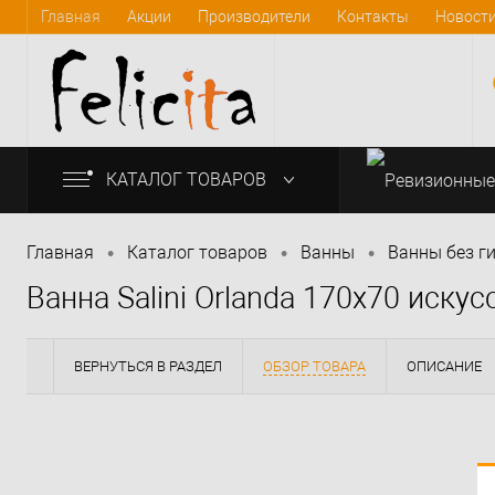
Главная
Акции
Производители
Контакты
Новост
КАТАЛОГ ТОВАРОВ
•
•
•
Главная
Каталог товаров
Bанны
Ванны без г
Ванна Salini Orlanda 170x70 иску
info@felicita-crimea.ru
ВЕРНУТЬСЯ В РАЗДЕЛ
ОБЗОР ТОВАРА
ОПИСАНИЕ