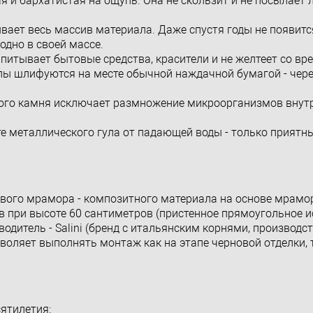
я и бархатистая на ощупь. Она не скользит и не посылает 
вает весь массив материала. Даже спустя годы не появитс
одно в своей массе.
питывает бытовые средства, красители и не желтеет со вр
лы шлифуются на месте обычной наждачной бумагой - чере
нного камня исключает размножение микроорганизмов внут
е металлического гула от падающей воды - только приятн
евого мрамора - композитного материала на основе мрам
 при высоте 60 сантиметров (пристенное прямоугольное и
одитель - Salini (бренд с итальянским корнями, производст
оляет выполнять монтаж как на этапе черновой отделки, т
сятилетия: