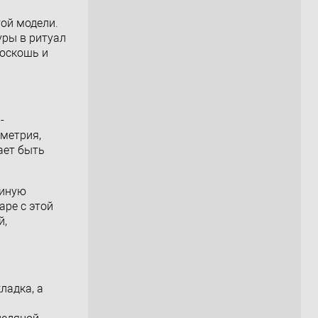
той модели.
уры в ритуал
роскошь и
-
ометрия,
ает быть
диную
аре с этой
й,
ладка, а