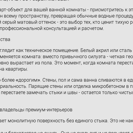
 арт-объект для вашей ванной комнаты - присмотритесь к э
тон всему пространству, превращая обычные водные процед
серый матовый оттенок - это выбор тех, кто ценит тихую 
 профессиональной консультацией и расчетом.
нства
лядит как техническое помещение. Белый акрил или сталь 
 меняется комната: вместо привычного силуэта - четкая ге
вно вырастает из пола. Это момент, когда комната перест
на квартиры.
 более «дорогим». Стены, пол и сама ванна сливаются в е
ериальность. Парящие стены или отделка микробетоном в п
перестаете замечать стыки и швы - остается только чисты
 владельцы премиум-интерьеров
ет монолитную поверхность без единого стыка. Это не нак