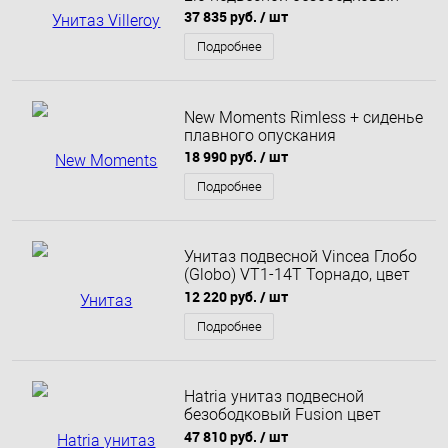
37 835 руб.
/ шт
Подробнее
New Moments Rimless + сиденье
плавного опускания
18 990 руб.
/ шт
Подробнее
Унитаз подвесной Vincea Глобо
(Globo) VT1-14T Торнадо, цвет
белый, ультратонкое
12 220 руб.
/ шт
микролифт сиденье
Подробнее
Hatria унитаз подвесной
безободковый Fusion цвет
антрацит
47 810 руб.
/ шт