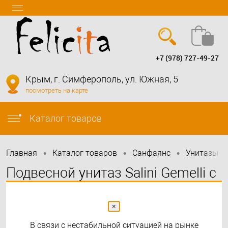
+7 (978) 727-49-27
Вход
Регистрация
Крым, г. Симферополь, ул. Южная, 5
посмотреть на карте
info@felicita-crimea.ru
Каталог товаров
•
•
•
•
Главная
Каталог товаров
Санфаянс
Унитазы
Подвесной унитаз Salini Gemelli с
сиденьем микролифт, материал
S-Stone
×
В связи с нестабильной ситуацией на рынке