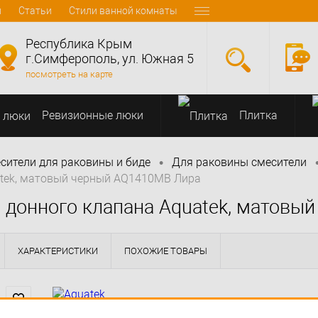
и
Статьи
Стили ванной комнаты
Республика Крым
г.Симферополь, ул. Южная 5
посмотреть на карте
Ревизионные люки
Плитка
•
сители для раковины и биде
Для раковины смесители
uatek, матовый черный AQ1410MB Лира
з донного клапана Aquatek, матов
ХАРАКТЕРИСТИКИ
ПОХОЖИЕ ТОВАРЫ