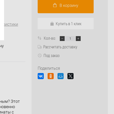
В корзину
Купить в 1 клик
теристики
B
Кол-во:
ну
Рассчитать доставку
Под заказ
Поделиться
нным? Этот
гновенно
мнаты с