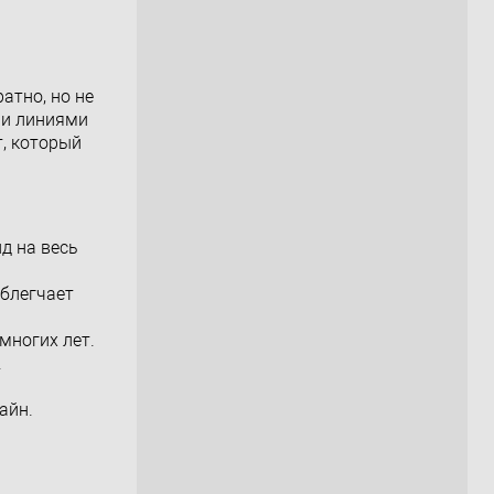
атно, но не
ми линиями
т, который
д на весь
облегчает
многих лет.
.
айн.