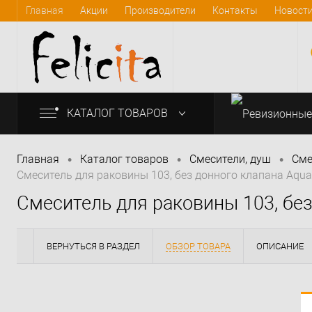
Главная
Акции
Производители
Контакты
Новост
КАТАЛОГ ТОВАРОВ
•
•
•
Главная
Каталог товаров
Смесители, душ
Сме
Смеситель для раковины 103, без донного клапана Aq
info@felicita-crimea.ru
Смеситель для раковины 103, бе
ВЕРНУТЬСЯ В РАЗДЕЛ
ОБЗОР ТОВАРА
ОПИСАНИЕ