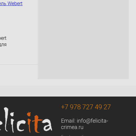
ert
для
орзину
К сравнению
Под заказ
+7 978 727 49 27
Email:
info@felicita-
crimea.ru