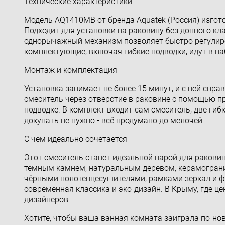
Технические характеристики
Модель AQ1410MB от бренда Aquatek (Россия) изго
Подходит для установки на раковину без донного кл
однорычажный механизм позволяет быстро регулиро
комплектующие, включая гибкие подводки, идут в на
Монтаж и комплектация
Установка занимает не более 15 минут, и с ней спра
смеситель через отверстие в раковине с помощью п
подводке. В комплект входит сам смеситель, две гиб
докупать не нужно - всё продумано до мелочей.
С чем идеально сочетается
Этот смеситель станет идеальной парой для ракови
тёмным камнем, натуральным деревом, керамограни
чёрными полотенцесушителями, рамками зеркал и фу
современная классика и эко-дизайн. В Крыму, где це
дизайнеров.
Хотите, чтобы ваша ванная комната заиграла по-нов