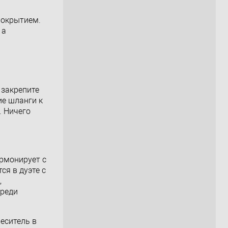
покрытием.
 а
 закрепите
ие шланги к
. Ничего
армонирует с
я в дуэте с
,
среди
еситель в