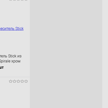
ель Stick из
pirale хром
шт
орзину
К сравнению
Под заказ