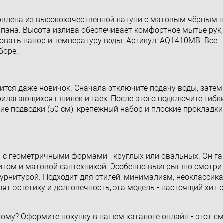
товлена из высококачественной латуни с матовым чёрным 
апана. Высота излива обеспечивает комфортное мытьё рук,
вать напор и температуру воды. Артикул: AQ1410MB. Все
боре.
вится даже новичок. Сначала отключите подачу воды, затем
рилагающихся шпилек и гаек. После этого подключите гибк
кие подводки (50 см), крепёжный набор и плоские прокладки
н с геометричными формами - круглых или овальных. Он г
том и матовой сантехникой. Особенно выигрышно смотритс
рнитурой. Подходит для стилей: минимализм, неоклассика
нят эстетику и долговечность, эта модель - настоящий хит 
ому? Оформите покупку в нашем каталоге онлайн - этот см