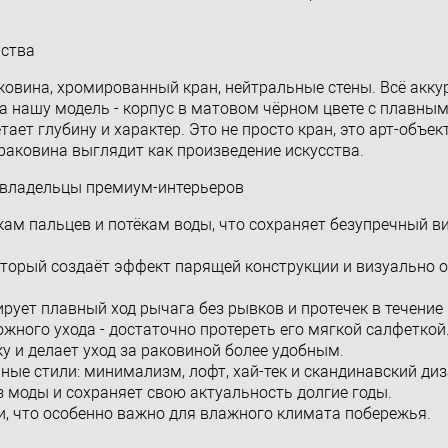
нства
овина, хромированный кран, нейтральные стены. Всё аккур
на нашу модель - корпус в матовом чёрном цвете с плавны
т глубину и характер. Это не просто кран, это арт-объек
раковина выглядит как произведение искусства.
 владельцы премиум-интерьеров
ам пальцев и потёкам воды, что сохраняет безупречный ви
оторый создаёт эффект парящей конструкции и визуально 
ует плавный ход рычага без рывков и протечек в течение 
ожного ухода - достаточно протереть его мягкой салфеткой
у и делает уход за раковиной более удобным.
ые стили: минимализм, лофт, хай-тек и скандинавский диз
з моды и сохраняет свою актуальность долгие годы.
и, что особенно важно для влажного климата побережья.