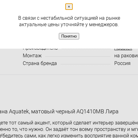
( 0 )
×
Раздел
Для раковины смесители
В связи с нестабильной ситуацией на рынке
актуальные цены уточняйте у менеджеров.
Характеристики:
Все харак
Понятно
Артикул
AQ1410M
Производитель
Aquatek
Монтаж
на ракови
Страна бренда
Россия
пана Aquatek, матовый черный AQ1410MB Лира
ете тот самый акцент, который сделает интерьер завершё
енно то, что нужно. Он задаёт тон всему пространству и м
Убедитесь сами, как легко изменить восприятие ванной ко