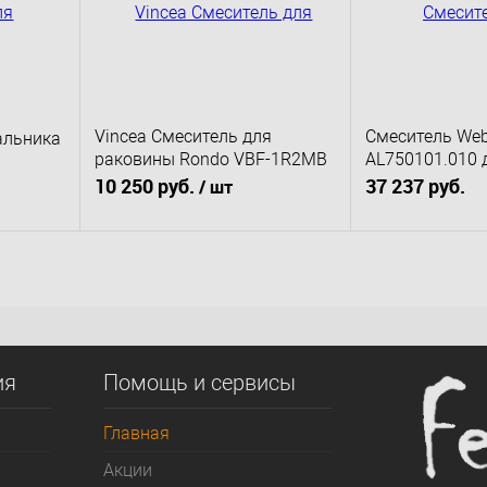
Vincea Смеситель для
Смеситель Web
альника
раковины Rondo VBF-1R2MB
АL750101.010 
однорычажный, черный
умывальника
10 250 руб.
37 237 руб.
/ шт
В к
В корзину
Купить в 1 клик
сравнению
Купить в 1 клик
К сравнению
В избранное
д заказ
В избранное
Под заказ
ия
Помощь и сервисы
Главная
Акции