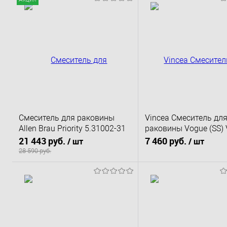
Смеситель для раковины
Vincea Смеситель дл
Allen Brau Priority 5.31002-31
раковины Vogue (SS) 
черный матовый
2VS2MB однорычажн
21 443 руб.
7 460 руб.
/ шт
/ шт
черный матовый
28 590 руб.
В корзину
В корзину
Купить в 1 клик
К сравнению
Купить в 1 клик
К 
В избранное
Под заказ
В избранное
По