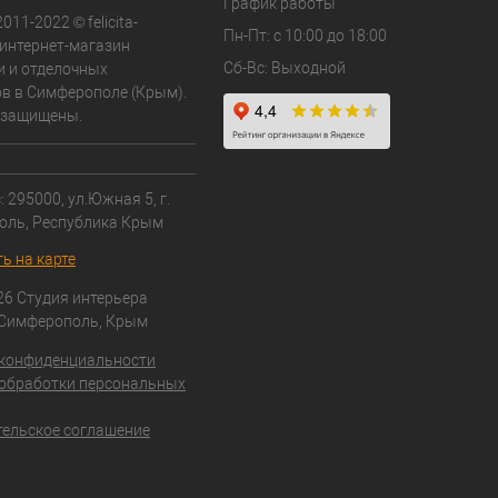
График работы
011-2022 © felicita-
Пн-Пт: с 10:00 до 18:00
- интернет-магазин
Сб-Вс: Выходной
и и отделочных
в в Симферополе (Крым).
 защищены.
 295000, ул.Южная 5, г.
оль, Республика Крым
ь на карте
26 Студия интерьера
 Симферополь, Крым
 конфиденциальности
обработки персональных
ельское соглашение