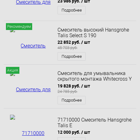
23 986 руб.
/ шт
CR)
Подробнее
Рекомендуем
Смеситель высокий Hansgrohe
Talis Select S 190
22 852 руб.
/ шт
45 703 руб.
Подробнее
Акция
Смеситель для умывальника
скрытого монтажа Whitecross Y
Y1215GL (золото)
19 828 руб.
/ шт
24 785 руб.
Подробнее
71710000 Смеситель Hansgrohe
Talis E
12 000 руб.
/ шт