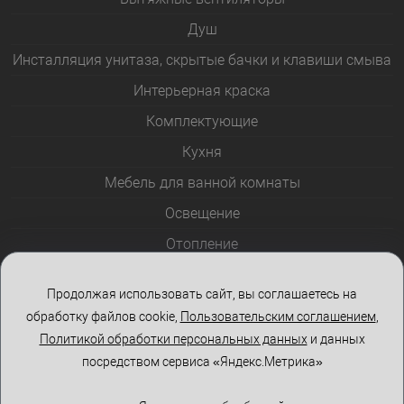
Душ
Инсталляция унитаза, скрытые бачки и клавиши смыва
Интерьерная краска
Комплектующие
Кухня
Мебель для ванной комнаты
Освещение
Отопление
Полотенцесушители
Продолжая использовать сайт, вы соглашаетесь на
Розетки и выключатели
обработку файлов cookie,
Пользовательским соглашением
,
Стеклоблоки
Политикой обработки персональных данных
и данных
посредством сервиса «Яндекс.Метрика»
Столы и стулья