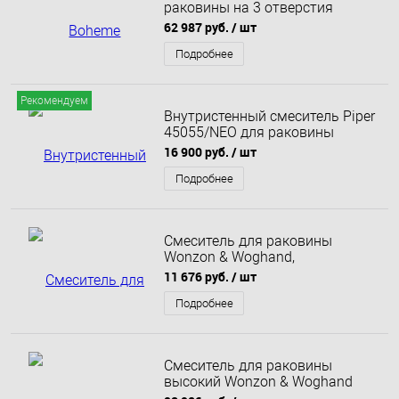
раковины на 3 отверстия
бронза 317-FL
62 987 руб.
/ шт
Подробнее
Рекомендуем
Внутристенный смеситель Piper
45055/NEO для раковины
черный матовый
16 900 руб.
/ шт
Подробнее
Смеситель для раковины
Wonzon & Woghand,
Брашированное золото (WW-
11 676 руб.
/ шт
101-BG)
Подробнее
Смеситель для раковины
высокий Wonzon & Woghand
Diamond, Хром (WW-88239011-