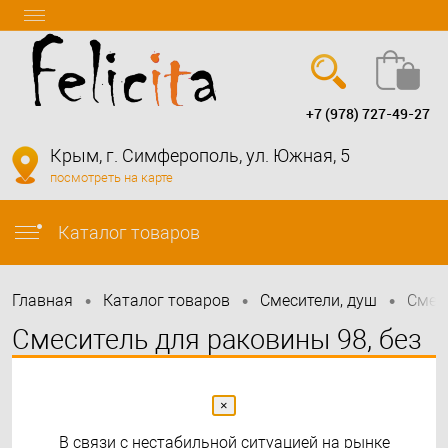
+7 (978) 727-49-27
Вход
Регистрация
Крым, г. Симферополь, ул. Южная, 5
посмотреть на карте
info@felicita-crimea.ru
Каталог товаров
•
•
•
Главная
Каталог товаров
Смесители, душ
Смес
Смеситель для раковины 98, без
донного клапана, шлифованное
золото Aquatek AQ1210BG
×
В связи с нестабильной ситуацией на рынке