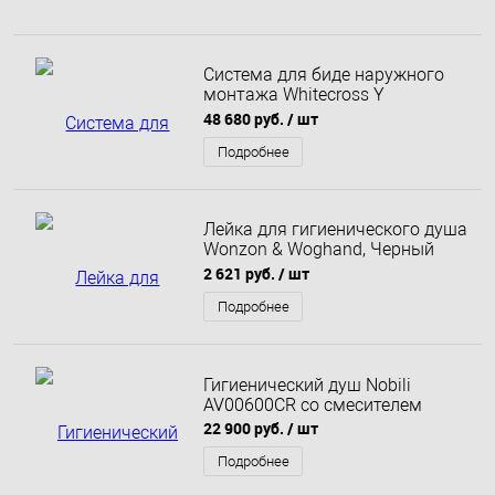
Система для биде наружного
монтажа Whitecross Y
SYSYBI3GLB (брашированное
48 680 руб.
/ шт
золото)
Подробнее
Лейка для гигиенического душа
Wonzon & Woghand, Черный
матовый (WW-88PQ01-MB)
2 621 руб.
/ шт
Подробнее
Гигиенический душ Nobili
AV00600CR со смесителем
22 900 руб.
/ шт
Подробнее