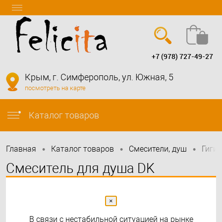
+7 (978) 727-49-27
Вход
Регистрация
Крым, г. Симферополь, ул. Южная, 5
посмотреть на карте
info@felicita-crimea.ru
Каталог товаров
•
•
•
Главная
Каталог товаров
Смесители, душ
Гиги
Смеситель для душа DK
Bayern.Liszt DA1514508 с
гигиеническим душем
×
В связи с нестабильной ситуацией на рынке