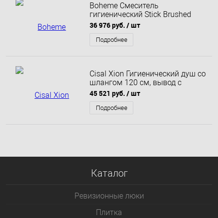
Boheme Смеситель
гигиенический Stick Brushed
Bronze ручка Touch
36 976 руб.
/ шт
Брашированная бронза 127-
BRB.2
Подробнее
Cisal Xion Гигиенический душ со
шлангом 120 см, вывод с
держателем, цвет:
45 521 руб.
/ шт
нержавеющая сталь
Подробнее
Каталог
Ревизионные люки
Плитка