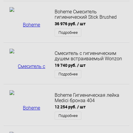
Boheme Смеситель
гигиенический Stick Brushed
Bronze ручка Linea
36 976 руб.
/ шт
Брашированная бронза 127-
BRB.3
Подробнее
Смеситель с гигиеническим
душем встраиваемый Wonzon
& Woghand Brilliant, Черный
19 740 руб.
/ шт
матовый (WW-88829079-MB)
Подробнее
Boheme Гигиеническая лейка
Medici бронза 404
12 254 руб.
/ шт
Подробнее