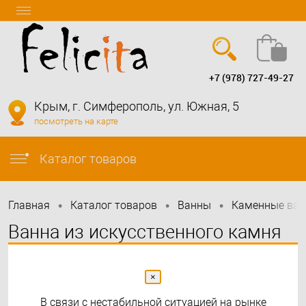
+7 (978) 727-49-27
Вход
Регистрация
Крым, г. Симферополь, ул. Южная, 5
посмотреть на карте
info@felicita-crimea.ru
Каталог товаров
•
•
•
Главная
Каталог товаров
Bанны
Каменные ва
Ванна из искусственного камня
Vincea VBT-4S04MW,
1700*800*560, белый мат., слив-
×
В связи с нестабильной ситуацией на рынке