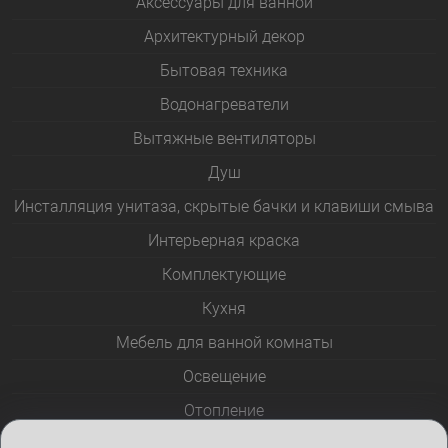
Аксессуары для ванной
Архитектурный декор
Бытовая техника
Водонагреватели
Вытяжные вентиляторы
Душ
Инсталляция унитаза, скрытые бачки и клавиши смыва
Интерьерная краска
Комплектующие
Кухня
Мебель для ванной комнаты
Освещение
Отопление
Полотенцесушители