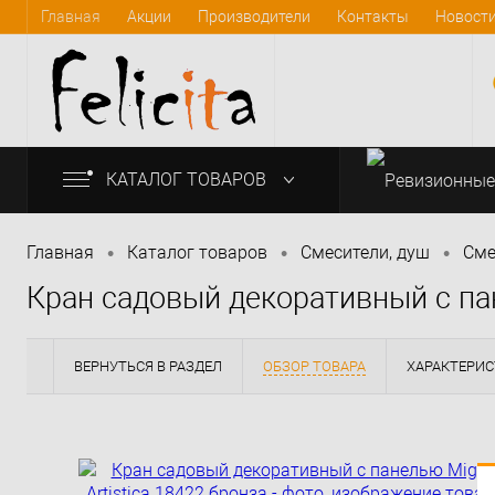
Главная
Акции
Производители
Контакты
Новост
КАТАЛОГ ТОВАРОВ
•
•
•
Главная
Каталог товаров
Смесители, душ
Сме
Кран садовый декоративный с пане
info@felicita-crimea.ru
ВЕРНУТЬСЯ В РАЗДЕЛ
ОБЗОР ТОВАРА
ХАРАКТЕРИ