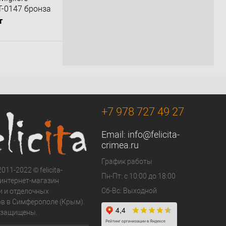
RT-0147 бронза
т
орзину
К сравнению
Под заказ
+7 978 727 49 27
Email:
info@felicita-
crimea.ru
График работы
011-2022 © felicita-
Пн-Пт: с 10:00 до 18:00
- интернет-магазин
Сб-Вс: Выходной
и и отделочных
в в Симферополе (Крым).
 защищены.