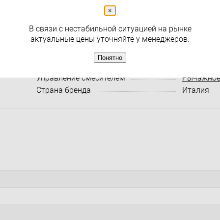
Раздел
Краны
×
В связи с нестабильной ситуацией на рынке
Характеристики:
Все харак
актуальные цены уточняйте у менеджеров.
Артикул
18422
Понятно
Производитель
Migliore
Управление смесителем
Рычажно
Страна бренда
Италия