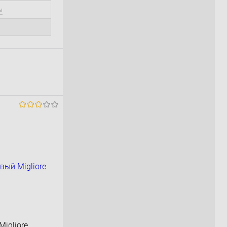
ы
igliore