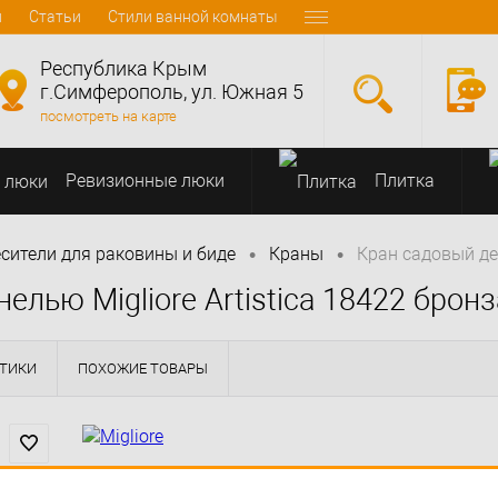
и
Статьи
Стили ванной комнаты
Республика Крым
г.Симферополь, ул. Южная 5
посмотреть на карте
Ревизионные люки
Плитка
•
•
сители для раковины и биде
Краны
Кран садовый дек
лью Migliore Artistica 18422 бронз
СТИКИ
ПОХОЖИЕ ТОВАРЫ
( 0 )