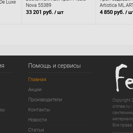
De Luxe
Nova 55389
Artistica ML.A
33 201 руб.
4 850 руб.
/ шт
/ ш
В корзину
В к
сравнению
Купить в 1 клик
К сравнению
Купить в 1 клик
наличии
В избранное
Под заказ
В избранное
ия
Помощь и сервисы
Главная
Акции
Производители
Copyright 2
crimea.ru 
ры
Контакты
сантехник
материало
Новости
Все права
Статьи