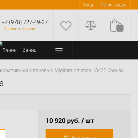
Вход
Регистрация
+7 (978) 727-49-27
Заказать звонок
Bанны
оративный с панелью Migliore Artistica 18422 бронза
а
10 920 руб.
/ шт
В корзину