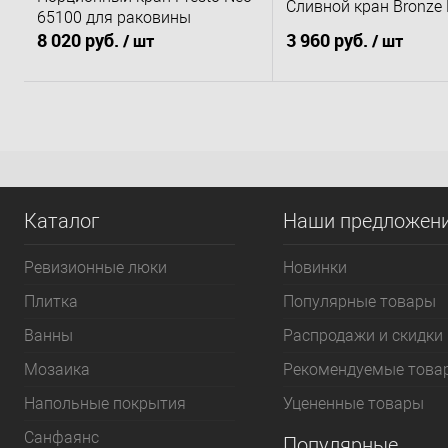
Сливной кран Bronze 
65100 для раковины
8 020 руб.
3 960 руб.
/ шт
/ шт
В корзину
В корзину
Купить в 1 клик
К сравнению
Купить в 1 клик
К 
В избранное
В наличии
В избранное
В 
Каталог
Наши предложен
Ревизионные люки
Новинки
Плитка
Популярные товары
Bанны
Распродажи и скидки
Мозаика
Рекомендуемые това
Напольные покрытия
Уцененные товары
Санфаянс
Популярные