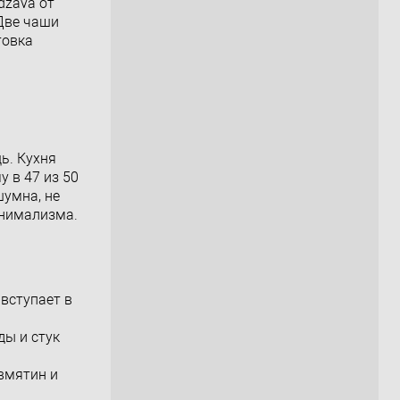
dzava от
 Две чаши
товка
ь. Кухня
у в 47 из 50
шумна, не
инимализма.
 вступает в
ы и стук
вмятин и