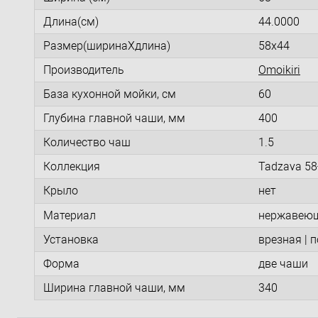
Длина(см)
44.0000
Размер(ширинаXдлина)
58x44
Производитель
Omoikiri
База кухонной мойки, см
60
Глубина главной чаши, мм
400
Количество чаш
1.5
Коллекция
Tadzava 58-
Крыло
нет
Материал
нержавеющ
Установка
врезная | 
Форма
две чаши
Ширина главной чаши, мм
340