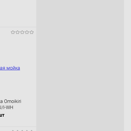
а Omoikiri
U/I-WH
лый 4993784
шт