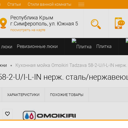
и
Статьи
Стили ванной комнаты
Республика Крым
г.Симферополь, ул. Южная 5
посмотреть на карте
Ревизионные люки
Плитка
•
хни
Кухонная мойка Omoikiri Tadzava 58-2-U/I-L-IN нер
 58-2-U/I-L-IN нерж. сталь/нержаве
ХАРАКТЕРИСТИКИ
ПОХОЖИЕ ТОВАРЫ