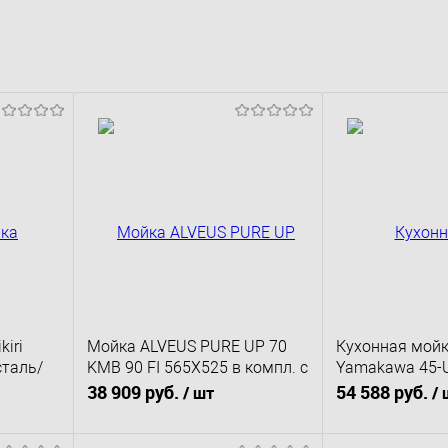
iri
Мойка ALVEUS PURE UP 70
Кухонная мойк
сталь/
KMB 90 FI 565X525 в компл. с
Yamakawa 45-
082
сифоном 1123351
Artceramic/бе
38 909 руб.
54 588 руб.
/ шт
/ 
45,6х45,6