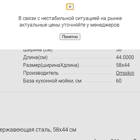
( 0 )
×
Раздел
Мойки для кухни
В связи с нестабильной ситуацией на рынке
актуальные цены уточняйте у менеджеров.
Характеристики:
Все харак
Понятно
Артикул
4993774
Ширина (см)
58
Длина(см)
44.0000
Размер(ширинаXдлина)
58x44
Производитель
Omoikiri
База кухонной мойки, см
60
, нержавеющая сталь, 58х44 см