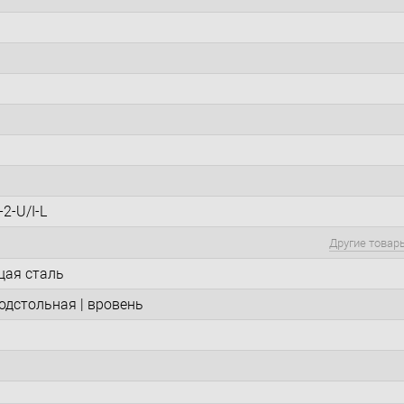
2-U/I-L
Другие товар
ая сталь
подстольная | вровень