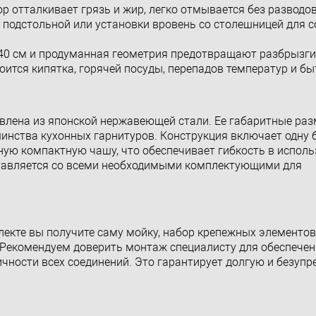
р отталкивает грязь и жир, легко отмывается без разводов
подстольной или установки вровень со столешницей для 
40 см и продуманная геометрия предотвращают разбрызги
ится кипятка, горячей посуды, перепадов температур и бы
товлена из японской нержавеющей стали. Ее габаритные раз
ьшинства кухонных гарнитуров. Конструкция включает одну
ьную компактную чашу, что обеспечивает гибкость в исполь
ставляется со всеми необходимыми комплектующими для
лекте вы получите саму мойку, набор крепежных элементов
 Рекомендуем доверить монтаж специалисту для обеспече
ичности всех соединений. Это гарантирует долгую и безуп