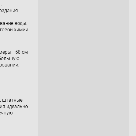
.
создания
вание воды.
товой химии.
меры - 58 см
 большую
зовании.
, штатные
ния идеально
речную