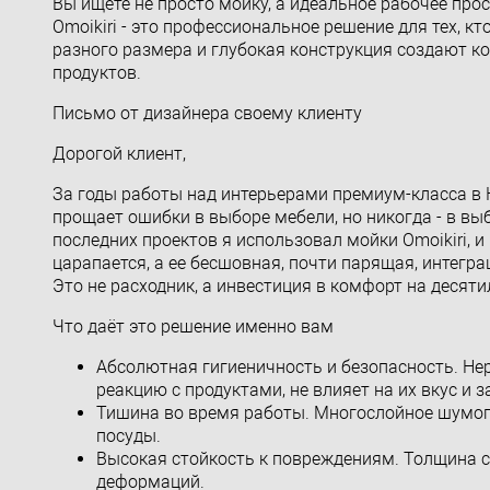
Вы ищете не просто мойку, а идеальное рабочее про
Omoikiri - это профессиональное решение для тех, к
разного размера и глубокая конструкция создают к
продуктов.
Письмо от дизайнера своему клиенту
Дорогой клиент,
За годы работы над интерьерами премиум-класса в К
прощает ошибки в выборе мебели, но никогда - в выб
последних проектов я использовал мойки Omoikiri, 
царапается, а ее бесшовная, почти парящая, интег
Это не расходник, а инвестиция в комфорт на десяти
Что даёт это решение именно вам
Абсолютная гигиеничность и безопасность. Нер
реакцию с продуктами, не влияет на их вкус и з
Тишина во время работы. Многослойное шумоп
посуды.
Высокая стойкость к повреждениям. Толщина с
деформаций.