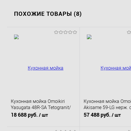
ПОХОЖИЕ ТОВАРЫ (8)
Кухонная мойка Omoikiri
Кухонная мойка Omoik
Yasugata 48R-SA Tetogranit/
Akisame 59-LG нерж. 
бежевый 4993132 48,5х48,5
светлое золото 4973
18 688 руб.
57 488 руб.
/ шт
/ шт
59х51