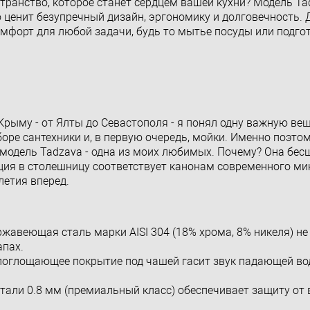
странство, которое станет сердцем вашей кухни? Модель Ta
то ценит безупречный дизайн, эргономику и долговечность.
омфорт для любой задачи, будь то мытье посуды или подго
рыму - от Ялты до Севастополя - я понял одну важную вещ
оре сантехники и, в первую очередь, мойки. Именно поэтом
и модель Tadzava - одна из моих любимых. Почему? Она бес
рация в столешницу соответствует канонам современного м
летия вперед.
жавеющая сталь марки AISI 304 (18% хрома, 8% никеля) не
апах.
оглощающее покрытие под чашей гасит звук падающей вод
тали 0.8 мм (премиальный класс) обеспечивает защиту от 