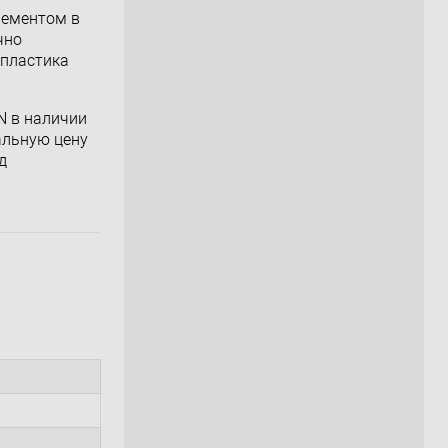
лементом в
чно
 пластика
IN в наличии
альную цену
д