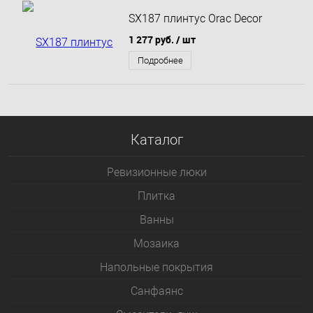
SX187 плинтус Orac Decor
1 277 руб.
/ шт
Подробнее
Каталог
Ревизионные люки
Плитка
Bанны
Мозаика
Напольные покрытия
Санфаянс