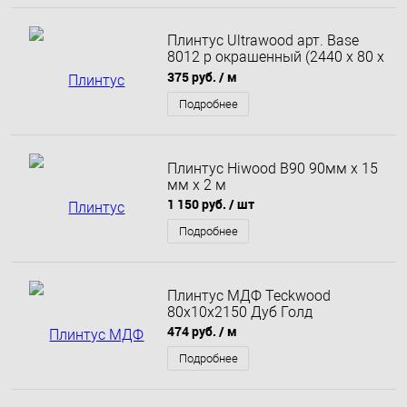
Плинтус Ultrawood арт. Base
8012 p окрашенный (2440 x 80 x
12 мм)
375 руб.
/ м
Подробнее
Плинтус Hiwood B90 90мм х 15
мм х 2 м
1 150 руб.
/ шт
Подробнее
Плинтус МДФ Teckwood
80х10х2150 Дуб Голд
474 руб.
/ м
Подробнее