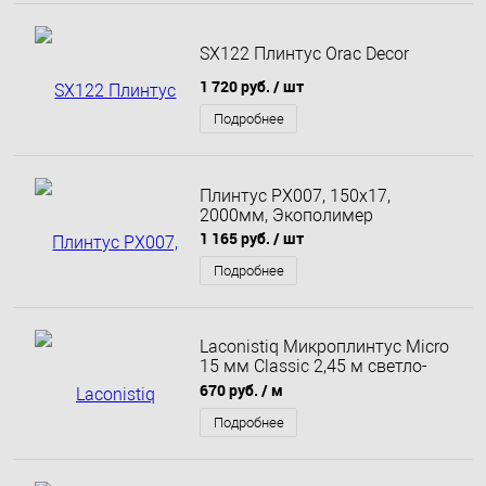
SX122 Плинтус Orac Decor
1 720 руб.
/ шт
Подробнее
Плинтус PX007, 150х17,
2000мм, Экополимер
1 165 руб.
/ шт
Подробнее
Laconistiq Микроплинтус Micro
15 мм Classic 2,45 м светло-
золотой анодированный
670 руб.
/ м
Подробнее