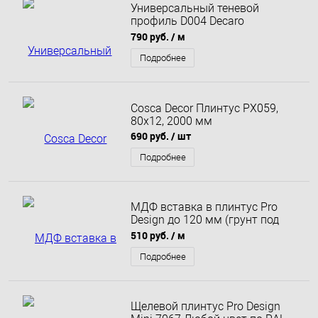
Универсальный теневой
профиль D004 Decaro
Engineering черный
790 руб.
/ м
анодированный
Подробнее
Cosca Decor Плинтус PX059,
80х12, 2000 мм
690 руб.
/ шт
Подробнее
МДФ вставка в плинтус Pro
Design до 120 мм (грунт под
покраску)
510 руб.
/ м
Подробнее
Щелевой плинтус Pro Design