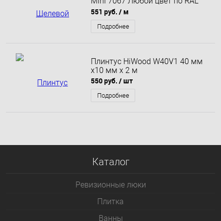
Mini 7067 Любой цвет по RAL
2.7 метра
551 руб.
/ м
Подробнее
Плинтус HiWood W40V1 40 мм
х10 мм х 2 м
550 руб.
/ шт
Подробнее
Каталог
Ревизионные люки
Плитка
Bанны