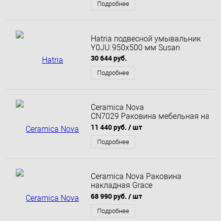
Подробнее
Hatria подвесной умывальник
Y0JU 950х500 мм Susan
30 644 руб.
Подробнее
Ceramica Nova
CN7029 Раковина мебельная накла
CN7029
11 440 руб.
/ шт
Подробнее
Ceramica Nova Раковина
накладная Grace
прямоугольная, с 2 мя
68 990 руб.
/ шт
отверстиями под смеситель
1210х457х137 мм, цвет черный
Подробнее
матовый, арт.CN7016MB