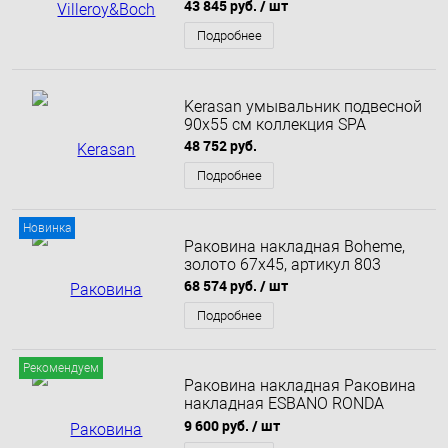
61.5х38х18см
43 845 руб.
/ шт
Подробнее
Kerasan умывальник подвесной
90х55 см коллекция SPA
48 752 руб.
Подробнее
Новинка
Раковина накладная Boheme,
золото 67x45, артикул 803
68 574 руб.
/ шт
Подробнее
Рекомендуем
Раковина накладная Раковина
накладная ESBANO RONDA
(Матовый черный) 43 см
9 600 руб.
/ шт