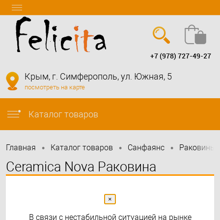
+7 (978) 727-49-27
Вход
Регистрация
Крым, г. Симферополь, ул. Южная, 5
посмотреть на карте
info@felicita-crimea.ru
Каталог товаров
•
•
•
Главная
Каталог товаров
Санфаянс
Раковины 
Ceramica Nova Раковина
накладная Grace прямоугольная,
с отверстием под смеситель,
×
В связи с нестабильной ситуацией на рынке