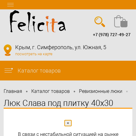
+7 (978) 727-49-27
Вход
Регистрация
Крым, г. Симферополь, ул. Южная, 5
посмотреть на карте
info@felicita-crimea.ru
Каталог товаров
•
•
•
Главная
Каталог товаров
Ревизионные люки
Л
Люк Слава под плитку 40х30
(петли по стороне 30)
×
В связи с нестабильной ситуацией на рынке