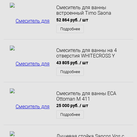
Смеситель для ванны
встроенный Timo Saona
2314/17YSM Золото матовое
52 864 руб.
/ шт
Подробнее
Смеситель для ванны на 4
отверстия WHITECROSS Y
Y1232GLB (брашированное
43 805 руб.
/ шт
золото)
Подробнее
Смеситель для ванны ECA
Ottoman M 411
25 000 руб.
/ шт
Подробнее
Душевая стойка Sancos Vos с