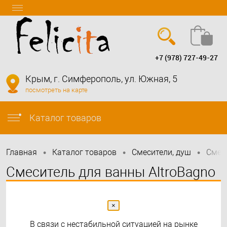
+7 (978) 727-49-27
Вход
Регистрация
Крым, г. Симферополь, ул. Южная, 5
посмотреть на карте
info@felicita-crimea.ru
Каталог товаров
•
•
•
Главная
Каталог товаров
Смесители, душ
Смес
Смеситель для ванны AltroBagno
Unione 0221 NeOp черный
×
В связи с нестабильной ситуацией на рынке