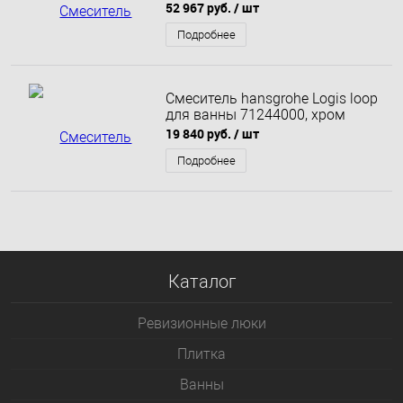
монтажа, розовое золото
52 967 руб.
/ шт
Подробнее
Смеситель hansgrohe Logis loop
для ванны 71244000, хром
19 840 руб.
/ шт
Подробнее
Каталог
Ревизионные люки
Плитка
Bанны