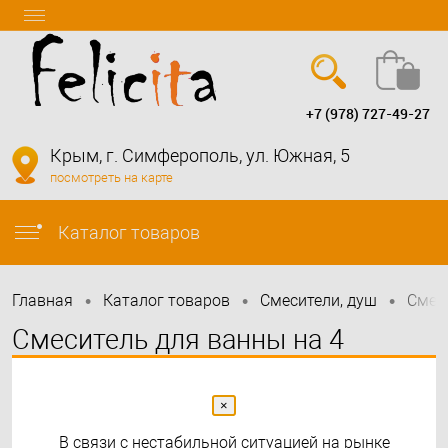
+7 (978) 727-49-27
Вход
Регистрация
Крым, г. Симферополь, ул. Южная, 5
посмотреть на карте
info@felicita-crimea.ru
Каталог товаров
•
•
•
Главная
Каталог товаров
Смесители, душ
Смес
Смеситель для ванны на 4
отверстия WHITECROSS Y
Y1232GLB (брашированное
×
В связи с нестабильной ситуацией на рынке