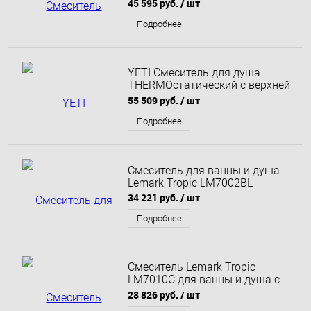
45 595 руб.
/ шт
Подробнее
YETI Смеситель для душа
THERMOстатический с верхней
душевой лейкой Тропический
55 509 руб.
/ шт
дождь и 1-функциональ
Подробнее
Смеситель для ванны и душа
Lemark Tropic LM7002BL
34 221 руб.
/ шт
Подробнее
Смеситель Lemark Tropic
LM7010C для ванны и душа с
верхней душ.лейкой
28 826 руб.
/ шт
"Тропический дождь"