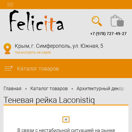
+7 (978) 727-49-27
Вход
Регистрация
Крым, г. Симферополь, ул. Южная, 5
посмотреть на карте
info@felicita-crimea.ru
Каталог товаров
•
•
•
Главная
Каталог товаров
Архитектурный декор
Теневая рейка Laconistiq
Multilevel для TV зон и
разноуровневых стен черный
×
В связи с нестабильной ситуацией на рынке