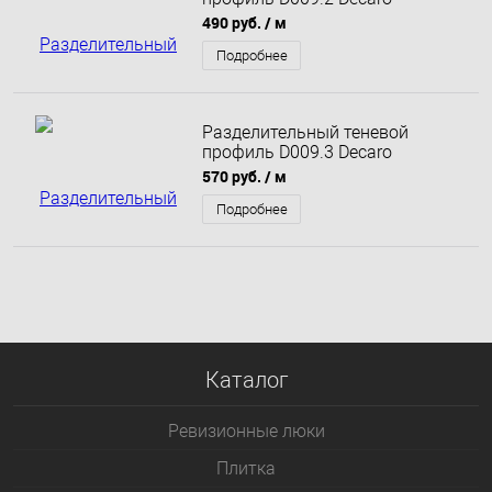
Engineering анодированный
490 руб.
/ м
черный
Подробнее
Разделительный теневой
профиль D009.3 Decaro
Engineering анодированный
570 руб.
/ м
титановый
Подробнее
Каталог
Ревизионные люки
Плитка