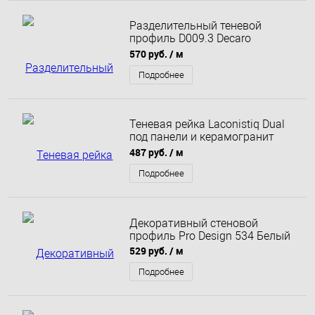
Разделительный теневой
профиль D009.3 Decaro
Engineering анодированный
570 руб.
/ м
латунный
Подробнее
Теневая рейка Laconistiq Dual
под панели и керамогранит
черная 8,6х12х3000 мм муар
487 руб.
/ м
Подробнее
Декоративный стеновой
профиль Pro Design 534 Белый
529 руб.
/ м
Подробнее