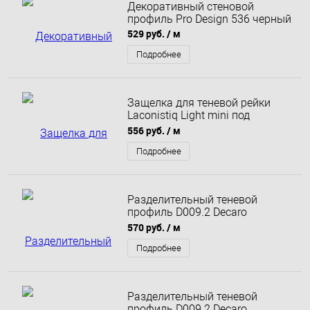
Декоративный стеновой
профиль Pro Design 536 черный
529 руб.
/ м
Подробнее
Защелка для теневой рейки
Laconistiq Light mini под
подсветку для обоев, панелей,
556 руб.
/ м
керамогранита 11,3х13х3000
мм светлое золото
Подробнее
анодированный
Разделительный теневой
профиль D009.2 Decaro
Engineering анодированный
570 руб.
/ м
латунный
Подробнее
Разделительный теневой
профиль D009.2 Decaro