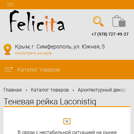
+7 (978) 727-49-27
Вход
Регистрация
Крым, г. Симферополь, ул. Южная, 5
посмотреть на карте
info@felicita-crimea.ru
Каталог товаров
•
•
•
Главная
Каталог товаров
Архитектурный декор
Теневая рейка Laconistiq
Multilevel для TV зон и
разноуровневых стен
×
В связи с нестабильной ситуацией на рынке