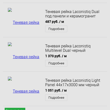
Теневая рейка Laconistiq Dual
под панели и керамогранит
черная 8,6х12х3000 мм муар
487 руб.
/ м
Подробнее
Теневая рейка Laconistiq
Multilevel Dual черный
анодированный 46,7x31x3000
1 370 руб.
/ м
мм
Подробнее
Теневая рейка Laconistiq Light
Panel 44x17x3000 мм черный
анодированный
1 051 руб.
/ м
Подробнее