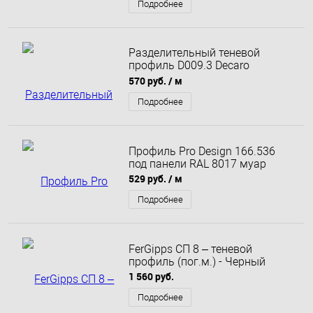
Подробнее
Разделительный теневой
профиль D009.3 Decaro
Engineering анодированный
570 руб.
/ м
медный
Подробнее
Профиль Pro Design 166.536
под панели RAL 8017 муар
529 руб.
/ м
Подробнее
FerGipps СП 8 – теневой
профиль (пог.м.) - Черный
1 560 руб.
Подробнее