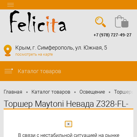
+7 (978) 727-49-27
Вход
Регистрация
Крым, г. Симферополь, ул. Южная, 5
посмотреть на карте
info@felicita-crimea.ru
Каталог товаров
•
•
•
Главная
Каталог товаров
Освещение
Торшеры
Торшер Maytoni Невада Z328-FL-
01-B | Maytoni
×
В связи с нестабильной ситуацией на рынке