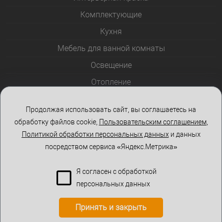
Комплектующие
Кухня
Мебель для ванной комнаты
Освещение
Отопление
Полотенцесушители
Продолжая использовать сайт, вы соглашаетесь на
Розетки и выключатели
обработку файлов cookie,
Пользовательским соглашением
,
Стеклоблоки
Политикой обработки персональных данных
и данных
посредством сервиса «Яндекс.Метрика»
Столы и стулья
Я согласен с обработкой
персональных данных
Принять и закрыть
КОРЗИНА
0