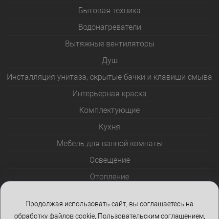
Бытовая техника
Водонагреватели
Вытяжные вентиляторы
Душ
Инсталляция унитаза, скрытые бачки и клавиши смыва
Интерьерная краска
Комплектующие
Кухня
Мебель для ванной комнаты
Освещение
Отопление
Полотенцесушители
Продолжая использовать сайт, вы соглашаетесь на
Розетки и выключатели
обработку файлов cookie,
Пользовательским соглашением
,