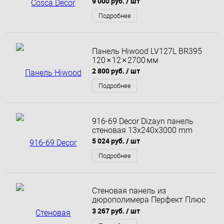
9 000 руб.
/ шт
дымчатый
Подробнее
Панель Hiwood LV127L BR395
120 × 12 × 2700 мм
2 800 руб.
/ шт
Подробнее
916-69 Decor Dizayn панель
стеновая 13x240x3000 mm
5 024 руб.
/ шт
Подробнее
Стеновая панель из
дюрополимера Перфект Плюс
P168-280 2.8 м
3 267 руб.
/ шт