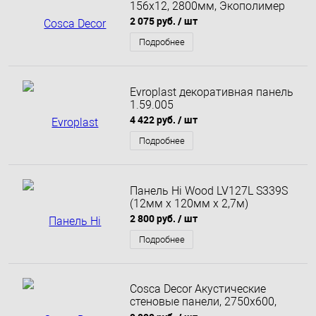
156х12, 2800мм, Экополимер
2 075 руб.
/ шт
Подробнее
Evroplast декоративная панель
1.59.005
4 422 руб.
/ шт
Подробнее
Панель Hi Wood LV127L S339S
(12мм х 120мм х 2,7м)
2 800 руб.
/ шт
Подробнее
Cosca Decor Акустические
стеновые панели, 2750х600,
серый войлок, рейки дуб