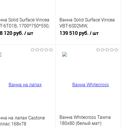
нна Solid Surface Vincea
Ванна Solid Surface Vincea
T-6T01B, 1700*750*550,
VBT-6S02MW,
ет черный
1700*720*550, белый мат.,
8 120 руб.
139 510 руб.
/ шт
/ шт
слив-перелив в комплекте
В корзину
В корзину
Купить в 1
К
Купить в 1
К
к
сравнению
клик
сравнению
В избранное
Под заказ
В избранное
Под заказ
Ванна Whitecross Tawna
нна на лапах Castone
180x80 (белый мат)
ллас 168х78