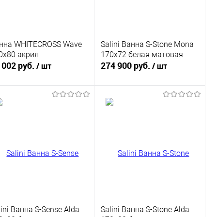
нна WHITECROSS Wave
Salini Ванна S-Stone Mona
0x80 акрил
170х72 белая матовая
 002 руб.
274 900 руб.
/ шт
/ шт
В корзину
В корзину
Купить в 1
К
Купить в 1
К
к
сравнению
клик
сравнению
В избранное
Под заказ
В избранное
Под заказ
lini Ванна S-Sense Alda
Salini Ванна S-Stone Alda