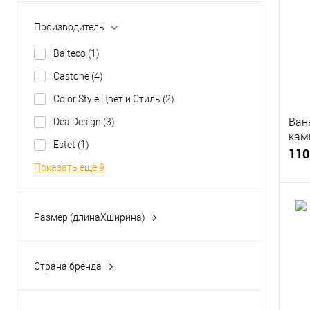
К
160.0000
(3)
клик
Производитель
165.0000
(4)
В
Balteco
(1)
168.0000
(4)
Castone
(4)
169.0000
(1)
Color Style Цвет и Стиль
(2)
Показать ещё 9
Ван
Dea Design
(3)
кам
Estet
(1)
180
110
Показать ещё 9
Размер (длинаXширина)
157x69.5
(1)
К
160x70
(1)
клик
Страна бренда
160x73
(1)
В
Белоруссия
(2)
160x80
(1)
Италия
(1)