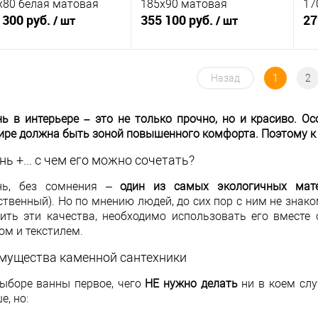
х80 белая матовая
185x90 матовая
17
 300 руб.
355 100 руб.
27
/ шт
/ шт
В корзину
В корзину
Назад
1
2
упить в 1
К
Купить в 1
К
ь в интерьере – это не только прочно, но и красиво. Ос
сравнению
клик
сравнению
кли
ире должна быть зоной повышенного комфорта. Поэтому к 
 избранное
Под заказ
В избранное
Под заказ
ь +... с чем его можно сочетать?
нь, без сомнения –
один из самых экологичных мате
ственный). Но по мнению людей, до сих пор с ним не знак
ить эти качества, необходимо использовать его вместе
ом и текстилем.
мущества каменной сантехники
ыборе ванны первое, чего
НЕ нужно делать
ни в коем сл
е, но: