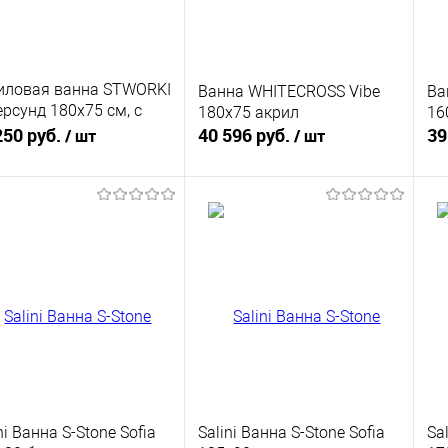
иловая ванна STWORKI
Ванна WHITECROSS Vibe
Ва
ерсунд 180x75 см, с
180x75 акрил
16
ками
250 руб.
40 596 руб.
39
/ шт
/ шт
В корзину
В корзину
упить в 1
К
Купить в 1
К
сравнению
клик
сравнению
кли
 избранное
Под заказ
В избранное
Под заказ
ni Ванна S-Stone Sofia
Salini Ванна S-Stone Sofia
Sa