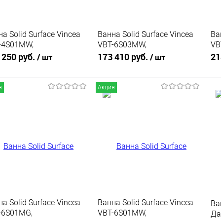
а Solid Surface Vincea
Ванна Solid Surface Vincea
Ва
-4S01MW,
VBT-6S03MW,
VB
0*760*560, белый мат.,
1700*800*630, белый мат.,
цв
 250 руб.
173 410 руб.
21
/ шт
/ шт
в-перелив в комплекте
слив-перелив в комплекте
я
Акция
В корзину
В корзину
упить в 1
К
Купить в 1
К
сравнению
клик
сравнению
кли
 избранное
Под заказ
В избранное
Под заказ
а Solid Surface Vincea
Ванна Solid Surface Vincea
Ва
-6S01MG,
VBT-6S01MW,
Да