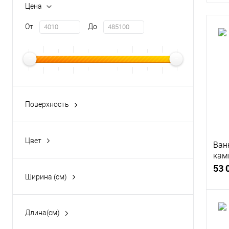
Цена
От
До
Поверхность
Глянцевая
(5)
Матовая
(23)
Цвет
Ван
Черный
кам
170
53 
Красный
Ширина (см)
Белый
Серый
Длина(см)
157.0000
(1)