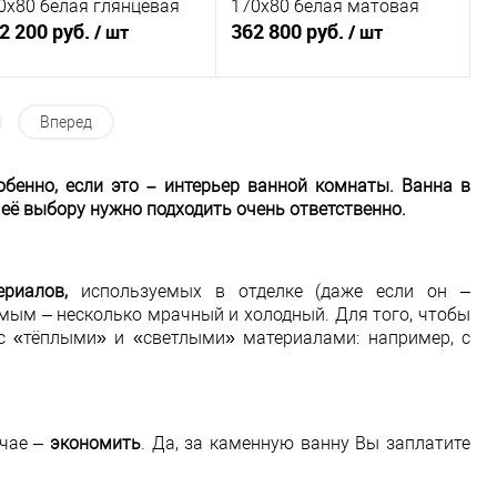
0х80 белая глянцевая
170х80 белая матовая
2 200 руб.
362 800 руб.
/ шт
/ шт
В корзину
В корзину
Вперед
Купить в 1
К
Купить в 1
К
обенно, если это – интерьер ванной комнаты. Ванна в
к
сравнению
клик
сравнению
её выбору нужно подходить очень ответственно.
В избранное
Под заказ
В избранное
Под заказ
риалов,
используемых в отделке (даже если он –
омым – несколько мрачный и холодный. Для того, чтобы
 с «тёплыми» и «светлыми» материалами: например, с
учае –
экономить
. Да, за каменную ванну Вы заплатите