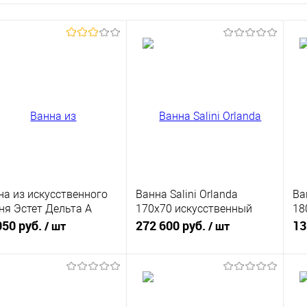
на из искусственного
Ванна Salini Orlanda
Ва
ня Эстет Дельта A
170x70 искусственный
18
x70
камень, RAL 7004 серая
ка
050 руб.
272 600 руб.
13
/ шт
/ шт
матовая
В корзину
В корзину