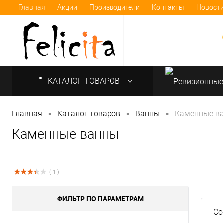
Главная
Акции
Производители
Контакты
Новост
КАТАЛОГ ТОВАРОВ
•
•
•
Главная
Каталог товаров
Bанны
Каменные в
Каменные ванны
info@felicita-crimea.ru
( 1 )
ФИЛЬТР ПО ПАРАМЕТРАМ
Со