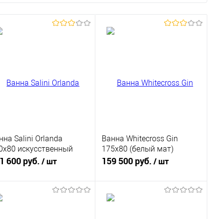
нна Salini Orlanda
Ванна Whitecross Gin
0x80 искусственный
175x80 (белый мат)
мень
искусственный камень
1 600 руб.
159 500 руб.
/ шт
/ шт
В корзину
В корзину