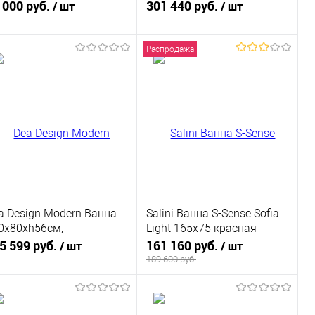
искусственный камень
 000 руб.
301 440 руб.
/ шт
/ шт
Распродажа
В корзину
В корзину
Купить в 1
К
Купить в 1
К
к
сравнению
клик
сравнению
В избранное
Под заказ
В избранное
Под заказ
a Design Modern Ванна
Salini Ванна S-Sense Sofia
0x80xh56см,
Light 165х75 красная
дельностоящая, белый
глянцевая RAL 3011
5 599 руб.
161 160 руб.
/ шт
/ шт
товый
189 600 руб.
В корзину
В корзину