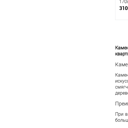
170
310
К
Камен
клик
кварт
В
Камен
Каме
искус
смягч
дерев
Преи
При в
больш