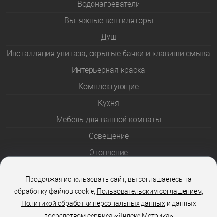
Водонагреватели
Вытяжные вентиляторы
Душ
Инсталляция унитаза, скрытые бачки и клавиши смыва
Интерьерная краска
Комплектующие
Кухня
Мебель для ванной комнаты
Освещение
Отопление
Полотенцесушители
Продолжая использовать сайт, вы соглашаетесь на
Розетки и выключатели
обработку файлов cookie,
Пользовательским соглашением
,
Стеклоблоки
Политикой обработки персональных данных
и данных
посредством сервиса «Яндекс.Метрика»