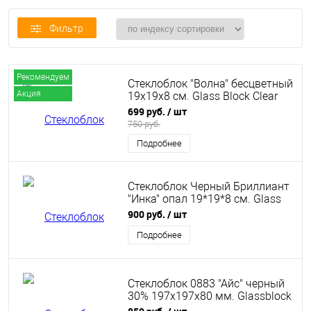
Фильтр
Рекомендуем
Стеклоблок "Волна" бесцветный
Акция
19х19х8 см. Glass Block Clear
1919/8 Wave
699 руб.
/ шт
750 руб.
Подробнее
Стеклоблок Черный Бриллиант
"Инка" опал 19*19*8 см. Glass
Block Black Diamond Opal
900 руб.
/ шт
1919/8 Inca
Подробнее
Стеклоблок 0883 "Айс" черный
30% 197х197х80 мм. Glassblock
0883 Icy Black