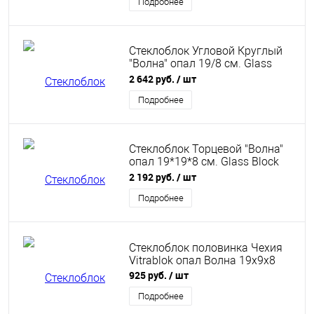
Подробнее
Стеклоблок Угловой Круглый
"Волна" опал 19/8 см. Glass
Block Opal 19/8 Corner Wave
2 642 руб.
/ шт
Подробнее
Стеклоблок Торцевой "Волна"
опал 19*19*8 см. Glass Block
Linear end Wave 1919/8 Opal
2 192 руб.
/ шт
Подробнее
Стеклоблок половинка Чехия
Vitrablok опал Волна 19х9х8
925 руб.
/ шт
Подробнее