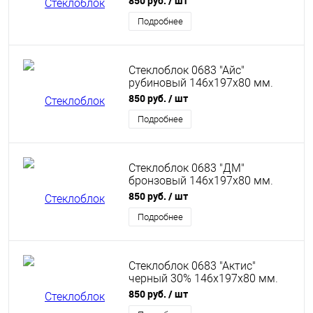
850 руб.
/ шт
Подробнее
Стеклоблок 0683 "Айс"
рубиновый 146х197х80 мм.
Glassblock 0683 Icy Ruby
850 руб.
/ шт
Подробнее
Стеклоблок 0683 "ДМ"
бронзовый 146х197х80 мм.
Glassblock 0683 DM Bronze
850 руб.
/ шт
Подробнее
Стеклоблок 0683 "Актис"
черный 30% 146х197х80 мм.
Glassblock 0683 Aktis Black 30%
850 руб.
/ шт