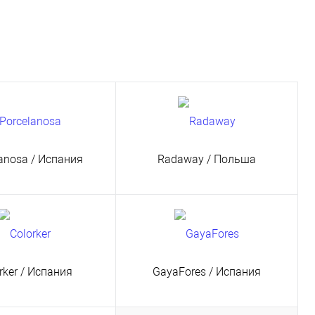
lanosa
/ Испания
Radaway
/ Польша
rker
/ Испания
GayaFores
/ Испания