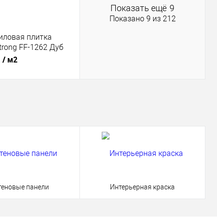
Показать ещё
9
Показано 9 из 212
иловая плитка
Strong FF-1262 Дуб
.
/ м2
В корзину
1 клик
К сравнению
ое
Под заказ
теновые панели
Интерьерная краска