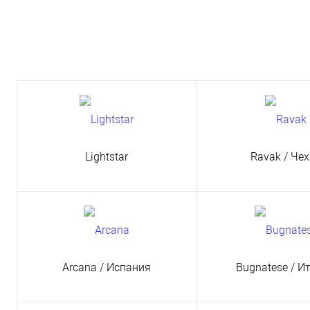
Lightstar
Ravak
/ Че
Arcana
/ Испания
Bugnatese
/ И