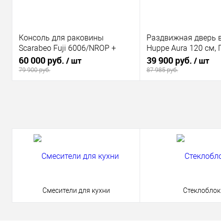
Консоль для раковины
Раздвижная дверь 
Scarabeo Fuji 6006/NROP +
Huppe Aura 120 см,
раковина Fuji 70 6002
АКЦИЯ!!
60 000 руб.
39 900 руб.
/ шт
/ шт
79 900 руб.
87 985 руб.
В корзину
В корзи
Купить в 1 клик
К сравнению
Купить в 1 клик
В избранное
В наличии
В избранное
Смесители для кухни
Стеклоблок