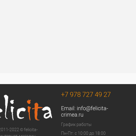
+7 978 727 49 27
Email:
info@felicita-
crimea.ru
График работы
011-2022 © felicita-
Пн-Пт: с 10:00 до 18:00
- интернет-магазин