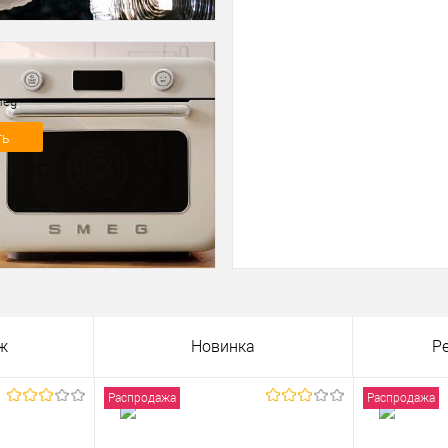
meg
ть
ж
Новинка
Р
Распродажа
Распродажа