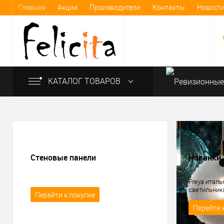
Главная
Акции
Производители
Контакты
Новост
КАТАЛОГ ТОВАРОВ
info@felicita-crimea.ru
Стеновые панели
Новинки 
Freya итал
светильник
Перейти к покупке
Перейти 