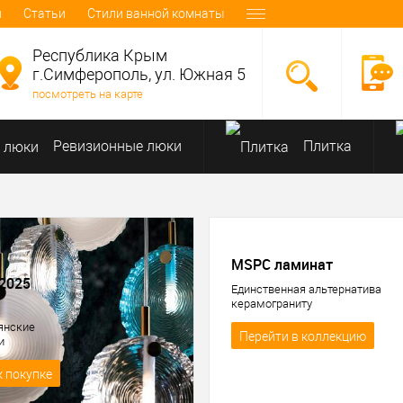
и
Статьи
Стили ванной комнаты
Республика Крым
г.Симферополь, ул. Южная 5
посмотреть на карте
Ревизионные люки
Плитка
MSPC ламинат
2025
Единственная альтернатива
керамограниту
ьянские
Перейти в коллекцию
и
к покупке