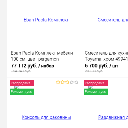
Eban Paola Комплект мебели
Смеситель для кухни
100 см, цвет pergamon
Toyama, хром 4994
77 112 руб.
6 700 руб.
/ набор
/ шт
154 943 руб.
20 138 руб.
Распродажа
Распродажа
В корзину
В корзи
Рекомендуем
Рекомендуем
Купить в 1 клик
К сравнению
Купить в 1 клик
В избранное
В наличии
В избранное