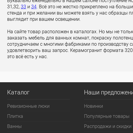
Буквально еженедельно в нашем салоне поступление но
31,32,
33
и
34
. Всё это не жестко прикреплено на больши
стенда и при желании вы можете взять у нас образцы п
выглядит при вашем освещении.
На сайте товар расположен в каталогах. Но мы не толь
заказать мебель для ванных комнат, покраску полотен
сотрудничаем с многими фабриками по производству с
удовлетворить ваш запрос. Керамогранит формата 320х
это всё есть у нас.
Каталог
Наши предложен
Ревизионные люки
Новинки
Плитка
Популярные товары
Bанны
Распродажи и скидки