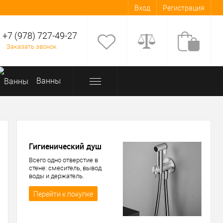
Вход
Регистрация
+7 (978) 727-49-27
Заказать звонок
Bанны
Гигиенический душ
Всего одно отверстие в
стене: смеситель, вывод
воды и держатель.
Компактный и стильный
гигиенический душ. Италия.
Перейти к покупке