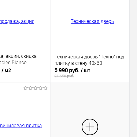
, акция, скидка
Техническая дверь "Техно" под
poles Blanco
плитку в стену 40х60
.
5 990 руб.
/ м2
/ шт
21 650 руб.
В корзину
В корзину
1 клик
К сравнению
Купить в 1 клик
К сравнению
ое
В наличии
В избранное
В наличии