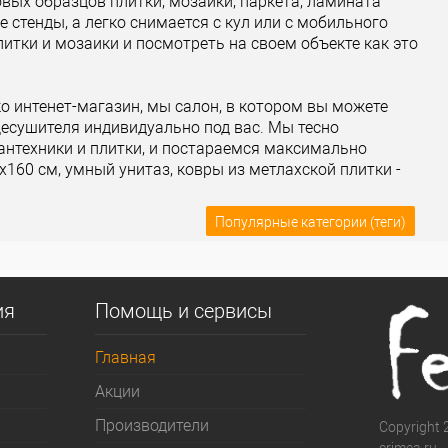
вых образцов плитки, мозаики, паркета, ламината
е стенды, а легко снимается с кул или с мобильного
литки и мозаики и посмотреть на своем объекте как это
ко интенет-магазин, мы салон, в котором вы можете
цесушителя индивидуально под вас. Мы тесно
антехники и плитки, и постараемся максимально
160 см, умный унитаз, ковры из метлахской плитки -
Популярные категории (теги)
ия
Помощь и сервисы
Главная
Акции
Производители
Copyright 2
crimea.ru 