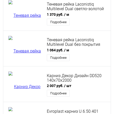
Теневая рейка Laconistiq
Multilevel Dual светло-золотой
анодированный 46,7x31x3000
1 370 руб.
/ м
мм
Подробнее
Теневая рейка Laconistiq
Multilevel Dual без покрытия
46,7x31x3000 мм
1 064 руб.
/ м
Подробнее
Карниз Декор Дизайн DD520
140х70х2000
2 007 руб.
/ шт
Подробнее
Evroplast карниз U.6.50.401