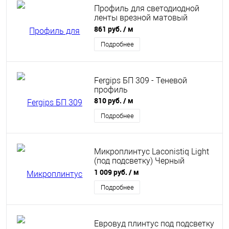
Профиль для светодиодной
ленты врезной матовый
"Русский профиль", РП-СП-03, 2
861 руб.
/ м
м анод серебро матовое
Подробнее
Fergips БП 309 - Теневой
профиль
810 руб.
/ м
Подробнее
Микроплинтус Laconistiq Light
(под подсветку) Черный
анодированный
1 009 руб.
/ м
25х16х5х2450мм, 7 зажимов в
комплекте
Подробнее
Евровуд плинтус под подсветку