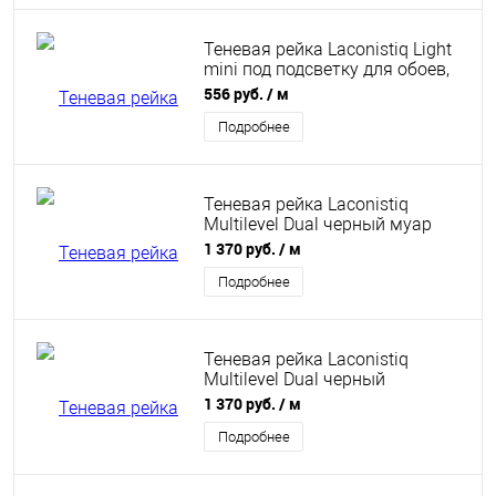
Теневая рейка Laconistiq Light
mini под подсветку для обоев,
панелей, керамогранита
556 руб.
/ м
14х13х3000 мм светло-золотой
Подробнее
Теневая рейка Laconistiq
Multilevel Dual черный муар
46,7x31x3000 мм
1 370 руб.
/ м
Подробнее
Теневая рейка Laconistiq
Multilevel Dual черный
анодированный 46,7x31x3000
1 370 руб.
/ м
мм
Подробнее