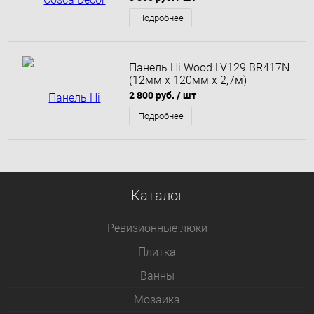
барон темный. Панель Acustica
Подробнее
Панель Hi Wood LV129 BR417N
(12мм х 120мм х 2,7м)
2 800 руб.
/ шт
Подробнее
Каталог
Ревизионные люки
Плитка
Bанны
Мозаика