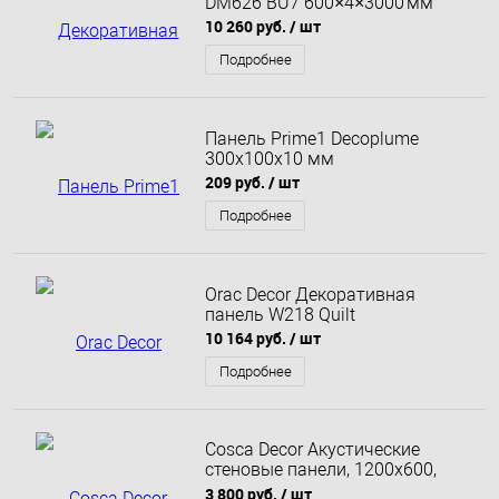
DM626 BU7 600×4×3000 мм
10 260 руб.
/ шт
Подробнее
Панель Prime1 Decoplume
300x100x10 мм
209 руб.
/ шт
Подробнее
Orac Decor Декоративная
панель W218 Quilt
10 164 руб.
/ шт
Подробнее
Cosca Decor Акустические
стеновые панели, 1200х600,
войлок, рейки МДФ цвет - дуб
3 800 руб.
/ шт