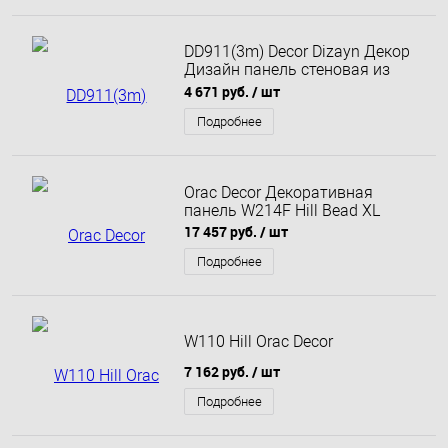
DD911(3m) Decor Dizayn Декор
Дизайн панель стеновая из
полистирола 24x300
4 671 руб.
/ шт
Подробнее
Orac Decor Декоративная
панель W214F Hill Bead XL
17 457 руб.
/ шт
Подробнее
W110 Hill Orac Decor
7 162 руб.
/ шт
Подробнее