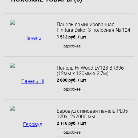
Панель ламинированная
Finitura Dekor 3-полосная № 124
125х10х2750 мм
1 513 руб.
/ шт
Подробнее
Панель Hi Wood LV123 BR396
(12мм х 120мм х 2,7м)
2 800 руб.
/ шт
Подробнее
Евровуд стеновая панель PL05
120x12x2000 мм
2 116 руб.
/ шт
Подробнее