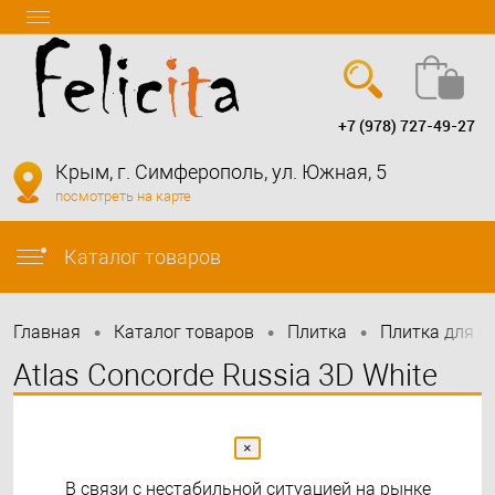
+7 (978) 727-49-27
Вход
Регистрация
Крым, г. Симферополь, ул. Южная, 5
посмотреть на карте
info@felicita-crimea.ru
Каталог товаров
•
•
•
Главная
Каталог товаров
Плитка
Плитка для в
Atlas Concorde Russia 3D White
Wall Chevron Matt 30,5x56 см
×
Рекомендуем
В связи с нестабильной ситуацией на рынке