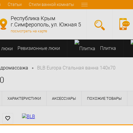
и
Статьи
Стили ванной комнаты
Республика Крым
г.Симферополь, ул. Южная 5
посмотреть на карте
Ревизионные люки
Плитка
•
идромассажа
BLB Europa Cтальная ванна 140x70
70
ХАРАКТЕРИСТИКИ
АКСЕССУАРЫ
ПОХОЖИЕ ТОВАРЫ
( 0 )