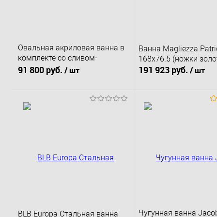
Овальная акриловая ванна в
Ванна Magliezza Patri
комплекте со сливом-
168x76.5 (ножки золо
переливом Belbagno BB706-
91 800 руб.
191 923 руб.
/ шт
/ шт
1700-770
В корзину
В корзину
Купить в 1 клик
К сравнению
Купить в 1 клик
К 
В избранное
Под заказ
В избранное
По
Чугунная ванна Jaco
BLB Europa Cтальная ванна