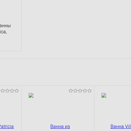
ванны
ica,
сравнению
д заказ