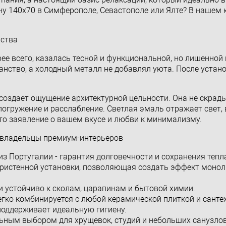
ну 140x70 в Симферополе, Севастополе или Ялте? В нашем 
нства
ее всего, казалась тесной и функциональной, но лишенной
анство, а холодный металл не добавлял уюта. После устан
оздает ощущение архитектурной цельности. Она не скрад
 погружение и расслабление. Светлая эмаль отражает свет,
то заявление о вашем вкусе и любви к минимализму.
 владельцы премиум-интерьеров
з Португалии - гарантия долговечности и сохранения тепл
пристенной установки, позволяющая создать эффект моно
 устойчиво к сколам, царапинам и бытовой химии.
егко комбинируется с любой керамической плиткой и санте
 поддерживает идеальную гигиену.
ьным выбором для хрущевок, студий и небольших санузлов