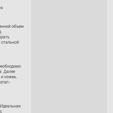
я.
ренний объем
д
брать
е стальной
 необходимо
а. Далее
 и ножек,
этап -
. Идеальная
 с