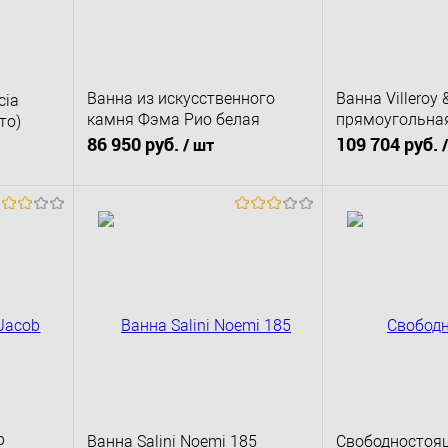
Ванна из искусственного
Ванна Villeroy
cia
камня Фэма Рио белая
прямоугольная
то)
168х80
комплекте с н
86 950 руб.
109 704 руб.
/ шт
В корзину
В к
сравнению
Купить в 1 клик
К сравнению
Купить в 1 клик
д заказ
В избранное
Под заказ
В избранное
b
Ванна Salini Noemi 185
Свободностоя