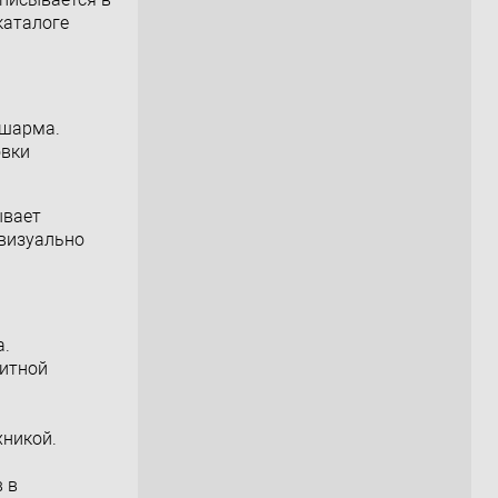
каталоге
 шарма.
овки
ывает
 визуально
а.
литной
хникой.
 в