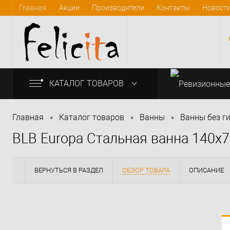
Главная
Акции
Производители
Контакты
Новост
КАТАЛОГ ТОВАРОВ
•
•
•
Главная
Каталог товаров
Bанны
Ванны без г
BLB Europa Cтальная ванна 140x
info@felicita-crimea.ru
ВЕРНУТЬСЯ В РАЗДЕЛ
ОБЗОР ТОВАРА
ОПИСАНИЕ