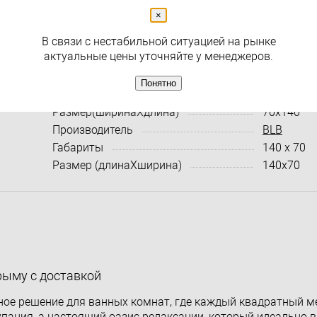
Раздел
Ванны без гидромассажа
×
В связи с нестабильной ситуацией на рынке
Характеристики:
Все харак
актуальные цены уточняйте у менеджеров.
Ширина (см)
70
Понятно
Длина(см)
140.0000
Размер(ширинаXдлина)
70x140
Производитель
BLB
Габариты
140 x 70
Размер (длинаXширина)
140x70
Крыму с доставкой
тное решение для ванных комнат, где каждый квадратный ме
упания, а настоящий оазис релаксации, который идеально 