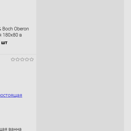
 & Boch Oberon
 180x80 в
ожками
/ шт
орзину
К сравнению
В наличии
щая ванна