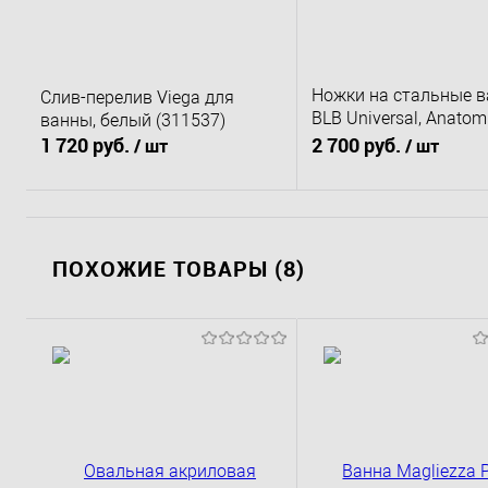
Ножки на стальные 
Слив-перелив Viega для
BLB Universal, Anatom
ванны, белый (311537)
Europa
1 720 руб.
2 700 руб.
/ шт
/ шт
В корзину
В корзину
ПОХОЖИЕ ТОВАРЫ (8)
Купить в 1 клик
К сравнению
Купить в 1 клик
К 
В избранное
В наличии
В избранное
По