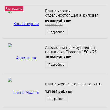
Распродажа
Ванна черная
отдельностоящая акриловая
BelBagno BB71-Nero 180x80
69 000 руб.
/ шт
120 000 руб.
Подробнее
Акриловая прямоугольная
ванна Jika Floreana 150 х 75
18 960 руб.
/ шт
Подробнее
Ванна Alparini Cascata 180x100
121 961 руб.
/ шт
Подробнее