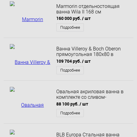
Marmorin отдельностоящая
ванна Wila II 168 см
160 000 руб.
/ шт
Подробнее
Ванна Villeroy & Boch Oberon
прямоугольная 180x80 в
комплекте с ножками
109 704 руб.
/ шт
Подробнее
Овальная акриловая ванна в
комплекте со сливом-
переливом Belbagno BB701
88 100 руб.
/ шт
UNO
Подробнее
BLB Europa Cтальная ванна