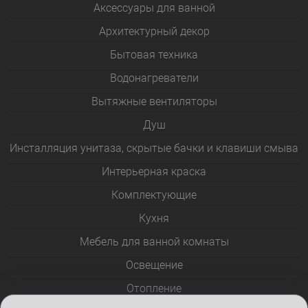
Аксессуары для ванной
Архитектурный декор
Бытовая техника
Водонагреватели
Вытяжные вентиляторы
Душ
Инсталляция унитаза, скрытые бачки и клавиши смыва
Интерьерная краска
Комплектующие
Кухня
Мебель для ванной комнаты
Освещение
Отопление