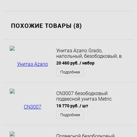
ПОХОЖИЕ ТОВАРЫ (8)
Унитаз Azario Grado,
напольный, безободковый, в
комплекте с бачком и сидением
20 460 руб.
/ набор
микролифт
Подробнее
CN3007 безободковый
подвесной унитаз Metric
Rimless с сиденьем-крышкой
19 770 руб.
/ шт
Подробнее
Подвесной безободковый