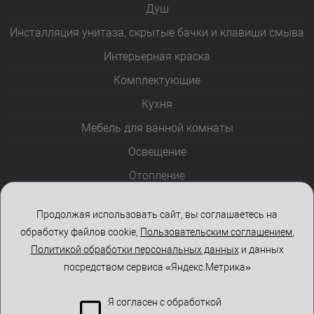
Душ
Инсталляция унитаза, скрытые бачки и клавиши смыва
Интерьерная краска
Комплектующие
Кухня
Мебель для ванной комнаты
Освещение
Отопление
Полотенцесушители
Продолжая использовать сайт, вы соглашаетесь на
Розетки и выключатели
обработку файлов cookie,
Пользовательским соглашением
,
Стеклоблоки
Политикой обработки персональных данных
и данных
посредством сервиса «Яндекс.Метрика»
Столы и стулья
Я согласен с обработкой