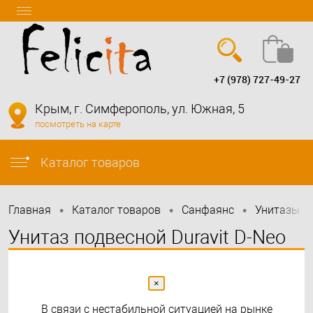
+7 (978) 727-49-27
Вход
Регистрация
Крым, г. Симферополь, ул. Южная, 5
посмотреть на карте
info@felicita-crimea.ru
Каталог товаров
•
•
•
•
Главная
Каталог товаров
Санфаянс
Унитазы
Унитаз подвесной Duravit D-Neo
Rimless с креплением Durafix,
сиденье микролифт, белый
×
В связи с нестабильной ситуацией на рынке