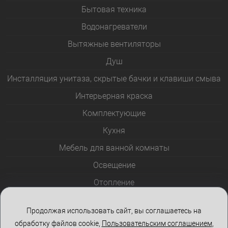
Бытовая техника
Водонагреватели
Вытяжные вентиляторы
Душ
Инсталляция унитаза, скрытые бачки и клавиши смыва
Интерьерная краска
Комплектующие
Кухня
Мебель для ванной комнаты
Освещение
Отопление
Полотенцесушители
Продолжая использовать сайт, вы соглашаетесь на
Розетки и выключатели
обработку файлов cookie,
Пользовательским соглашением
,