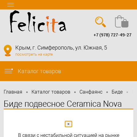
+7 (978) 727-49-27
Вход
Регистрация
Крым, г. Симферополь, ул. Южная, 5
посмотреть на карте
info@felicita-crimea.ru
Каталог товаров
•
•
•
•
Главная
Каталог товаров
Санфаянс
Биде
Би
Биде подвесное Ceramica Nova
Play CN3002
×
В связи с нестабильной ситуацией на рынке