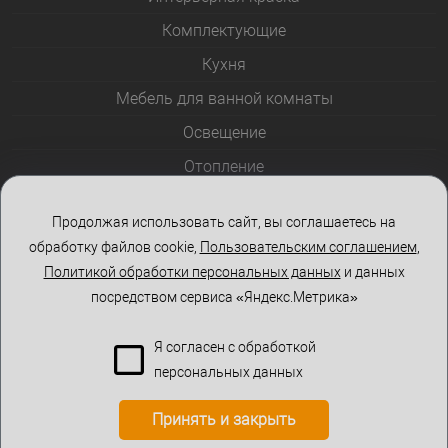
Комплектующие
Кухня
Мебель для ванной комнаты
Освещение
Отопление
Полотенцесушители
Продолжая использовать сайт, вы соглашаетесь на
Розетки и выключатели
обработку файлов cookie,
Пользовательским соглашением
,
Стеклоблоки
Политикой обработки персональных данных
и данных
посредством сервиса «Яндекс.Метрика»
Столы и стулья
Я согласен с обработкой
персональных данных
Принять и закрыть
КОРЗИНА
0