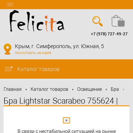
+7 (978) 727-49-27
Вход
Регистрация
Крым, г. Симферополь, ул. Южная, 5
посмотреть на карте
info@felicita-crimea.ru
Каталог товаров
•
•
•
•
Главная
Каталог товаров
Освещение
Бра
Бр
Бра Lightstar Scarabeo 755624 |
Lightstar
×
В связи с нестабильной ситуацией на рынке