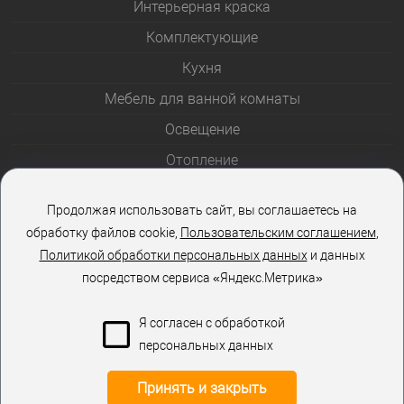
Интерьерная краска
Комплектующие
Кухня
Мебель для ванной комнаты
Освещение
Отопление
Полотенцесушители
Продолжая использовать сайт, вы соглашаетесь на
Розетки и выключатели
обработку файлов cookie,
Пользовательским соглашением
,
Стеклоблоки
Политикой обработки персональных данных
и данных
посредством сервиса «Яндекс.Метрика»
Столы и стулья
Я согласен с обработкой
персональных данных
Принять и закрыть
КОРЗИНА
0