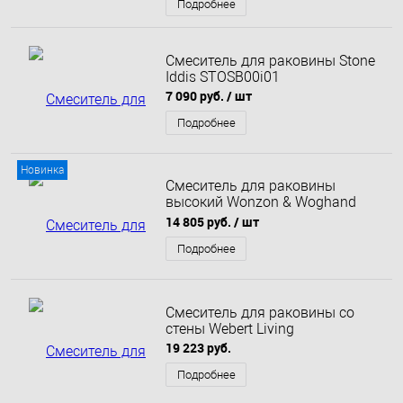
Подробнее
Смеситель для раковины Stone
Iddis STOSB00i01
7 090 руб.
/ шт
Подробнее
Новинка
Смеситель для раковины
высокий Wonzon & Woghand
Forza, Брашированный никель
14 805 руб.
/ шт
(WW-239031-BN)
Подробнее
Смеситель для раковины со
стены Webert Living
19 223 руб.
Подробнее