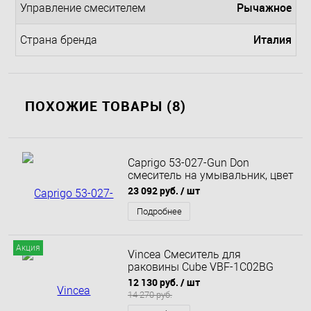
Рычажное
Управление смесителем
Италия
Страна бренда
ПОХОЖИЕ ТОВАРЫ (8)
Caprigo 53-027-Gun Don
смеситель на умывальник, цвет
Gun Metall
23 092 руб.
/ шт
Подробнее
Акция
Vincea Смеситель для
раковины Cube VBF-1C02BG
однорычажный,
12 130 руб.
/ шт
брашированное золото
14 270 руб.