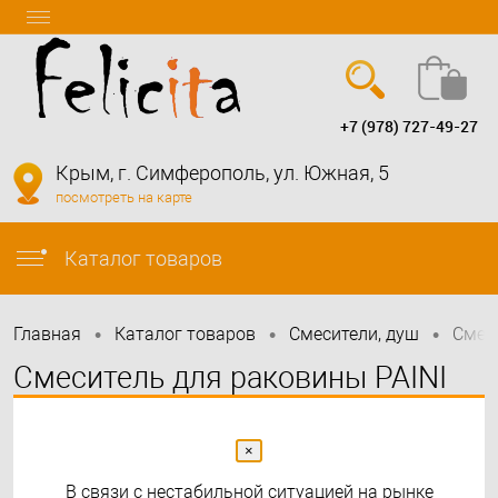
+7 (978) 727-49-27
Вход
Регистрация
Крым, г. Симферополь, ул. Южная, 5
посмотреть на карте
info@felicita-crimea.ru
Каталог товаров
•
•
•
Главная
Каталог товаров
Смесители, душ
Смес
Смеситель для раковины PAINI
Cox, удлиненный излив, матовое
золото PVD (PJ)
×
В связи с нестабильной ситуацией на рынке