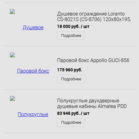
Душевое ограждение Loranto
CS-8021S (CS-8706) 120х80х195,
поддон 13 см
18 000 руб.
/ шт
Подробнее
Паровой бокс Appollo GUCI-856
175 960 руб.
Подробнее
Полукруглые двухдверные
душевые кабины Almatea PDD
80x80
83 946 руб.
/ шт
Подробнее