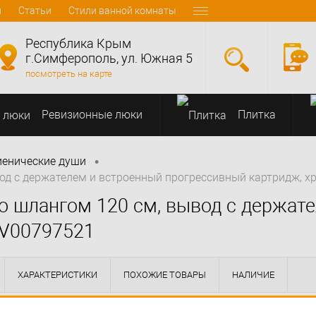
и
Статьи
Стили ванной комнаты
Республика Крым
г.Симферополь, ул. Южная 5
посмотреть на карте
Ревизионные люки
Плитка
•
иенические души
ывод с держателем и встроенный прогрессивный картридж, 
со шлангом 120 см, вывод с держат
CV00797521
ХАРАКТЕРИСТИКИ
ПОХОЖИЕ ТОВАРЫ
НАЛИЧИЕ