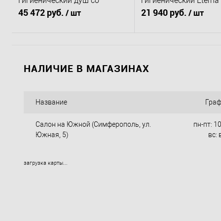
Гигиенический душ со
гигиенический Eterna
смесителем (золото
Bronze
45 472 руб.
21 940 руб.
/ шт
/ шт
шлифованное)
В корзину
В корзину
НАЛИЧИЕ В МАГАЗИНАХ
Купить в 1 клик
К сравнению
Купить в 1 клик
К 
В избранное
Под заказ
В избранное
В 
Название
Граф
Салон на Южной (Симферополь, ул.
пн-пт: 10
Южная, 5)
вс:
загрузка карты...