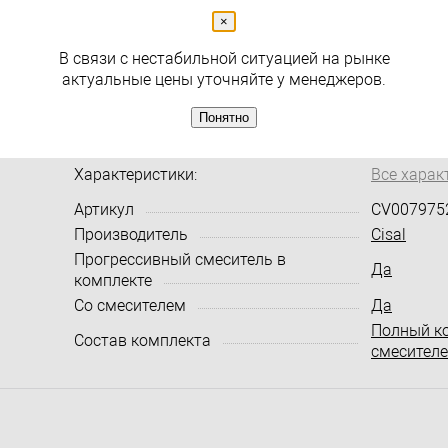
×
В связи с нестабильной ситуацией на рынке
актуальные цены уточняйте у менеджеров.
( 1 )
Раздел
Гигиенические души
Понятно
Характеристики:
Все харак
Артикул
CV007975
Производитель
Cisal
Прогрессивный смеситель в
Да
комплекте
Со смесителем
Да
Полный к
Состав комплекта
смесител