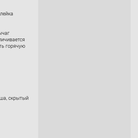
,лейка
ычаг
личивается
ть горячую
уша, скрытый