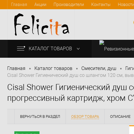
Главная
Акции
Производители
Контакты
Новост
КАТАЛОГ ТОВАРОВ
•
•
•
Главная
Каталог товаров
Смесители, душ
Гиг
Cisal Shower Гигиенический душ со шлангом 120 см, в
info@felicita-crimea.ru
Cisal Shower Гигиенический душ 
прогрессивный картридж, хром 
ВЕРНУТЬСЯ В РАЗДЕЛ
ОБЗОР ТОВАРА
ОПИСАНИЕ