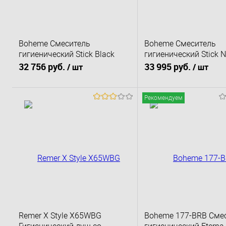
Boheme Смеситель
Boheme Смеситель
гигиенический Stick Black
гигиенический Stick N
Diamond Chrome черный
Brush c ручкой Diamo
32 756 руб.
33 995 руб.
/ шт
/ шт
матовый 127-BCR
Никель брашированн
NB
Рекомендуем
В корзину
В корзину
Купить в 1 клик
К сравнению
Купить в 1 клик
К 
В избранное
Под заказ
В избранное
По
Remer X Style X65WBG
Boheme 177-BRB Сме