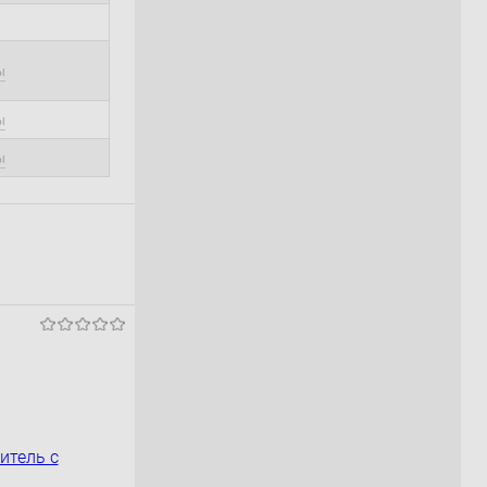
ы
ы
ы