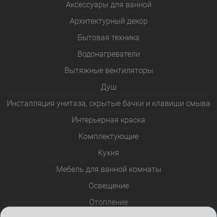
Аксессуары для ванной
Архитектурный декор
Бытовая техника
Водонагреватели
Вытяжные вентиляторы
Душ
Инсталляция унитаза, скрытые бачки и клавиши смыва
Интерьерная краска
Комплектующие
Кухня
Мебель для ванной комнаты
Освещение
Отопление