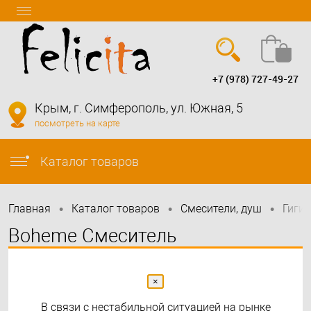
+7 (978) 727-49-27
Вход
Регистрация
Крым, г. Симферополь, ул. Южная, 5
посмотреть на карте
info@felicita-crimea.ru
Каталог товаров
•
•
•
Главная
Каталог товаров
Смесители, душ
Гиги
Boheme Смеситель
гигиенический, Uno. Gold Золото
467-G
×
В связи с нестабильной ситуацией на рынке