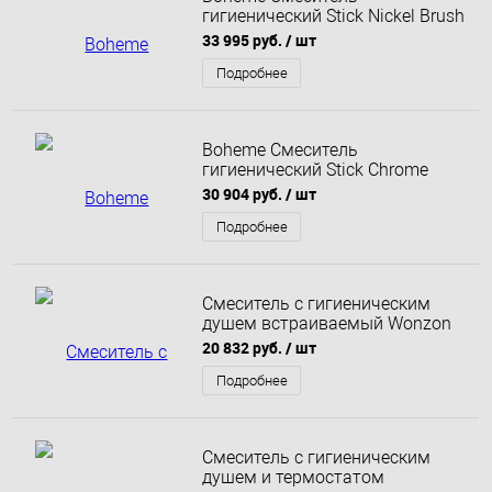
гигиенический Stick Nickel Brush
Linea Никель брашированный
33 995 руб.
/ шт
127-NB.3
Подробнее
Boheme Смеситель
гигиенический Stick Chrome
Touch Chrome хром 127-CRCR.2
30 904 руб.
/ шт
Подробнее
Смеситель с гигиеническим
душем встраиваемый Wonzon
& Woghand Tor, Темный графит
20 832 руб.
/ шт
(WW-88829073-BGM)
Подробнее
Смеситель с гигиеническим
душем и термостатом