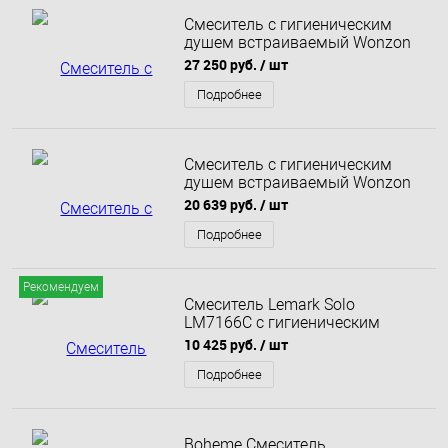
Смеситель с гигиеническим
душем встраиваемый Wonzon
& Woghand Steam, Темный
27 250 руб.
/ шт
графит (WW-88829008-BGM)
Подробнее
Смеситель с гигиеническим
душем встраиваемый Wonzon
& Woghand Diamond,
20 639 руб.
/ шт
Брашированный никель (WW-
88829011-BN)
Подробнее
Рекомендуем
Смеситель Lemark Solo
LM7166C с гигиеническим
душем, встраиваемый
10 425 руб.
/ шт
Подробнее
Boheme Смеситель