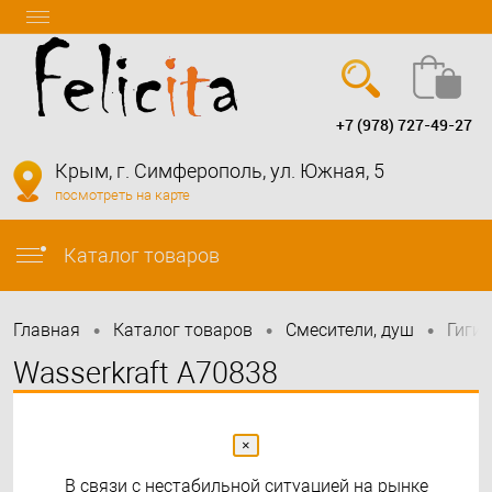
+7 (978) 727-49-27
Вход
Регистрация
Крым, г. Симферополь, ул. Южная, 5
посмотреть на карте
info@felicita-crimea.ru
Каталог товаров
•
•
•
Главная
Каталог товаров
Смесители, душ
Гиги
Wasserkraft A70838
Встраиваемый смеситель для
душа с гигиенической лейкой
×
В связи с нестабильной ситуацией на рынке