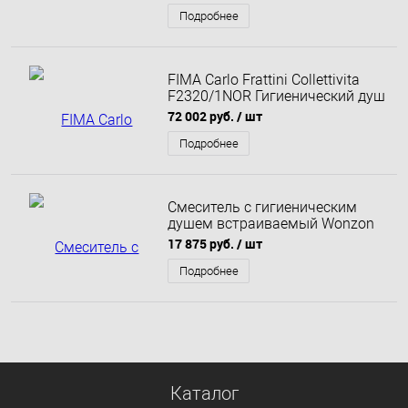
127-NB.3
Подробнее
FIMA Carlo Frattini Collettivita
F2320/1NOR Гигиенический душ
со смесителем золото
72 002 руб.
/ шт
Подробнее
Смеситель с гигиеническим
душем встраиваемый Wonzon
& Woghand, Брашированный
17 875 руб.
/ шт
никель (WW-88829903-BN)
Подробнее
Каталог