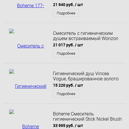
Bronze
21 940 руб.
/ шт
Подробнее
Смеситель с гигиеническим
душем встраиваемый Wonzon
& Woghand Flex, Черный
21 017 руб.
/ шт
матовый (WW-88829072-MB)
Подробнее
Гигиенический душ Vincea
Vogue, брашированное золото
VHFW-101BG
15 220 руб.
/ шт
Подробнее
Boheme Смеситель
гигиенический Stick Nickel Brush
Linea Никель брашированный
33 995 руб.
/ шт