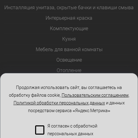
Инсталляция унитаза, скрытые бачки и клавиши смыва
Интерьерная краска
Комплектующие
Кухня
Мебель для ванной комнаты
Освещение
Отопление
Полотенцесушители
Продолжая использовать сайт, вы соглашаетесь на
Розетки и выключатели
обработку файлов cookie,
Пользовательским соглашением
,
Стеклоблоки
Политикой обработки персональных данных
и данных
посредством сервиса «Яндекс.Метрика»
Столы и стулья
Я согласен с обработкой
персональных данных