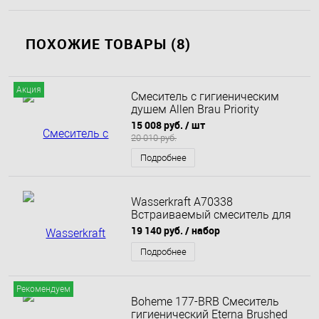
ПОХОЖИЕ ТОВАРЫ (8)
Акция
Смеситель с гигиеническим
душем Allen Brau Priority
5.31A29-MG (с внутренней
15 008 руб.
/ шт
частью) графит браш
20 010 руб.
Подробнее
Wasserkraft A70338
Встраиваемый смеситель для
душа с гигиенической лейкой,
19 140 руб.
/ набор
никель
Подробнее
Рекомендуем
Boheme 177-BRB Смеситель
гигиенический Eterna Brushed