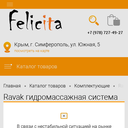
+7 (978) 727-49-27
Вход
Регистрация
Крым, г. Симферополь, ул. Южная, 5
посмотреть на карте
info@felicita-crimea.ru
Каталог товаров
•
•
•
Главная
Каталог товаров
Комплектующие
Rava
Ravak гидромассажная система
Sport Hydro Air Flat
×
В связи с нестабильной ситуацией на рынке