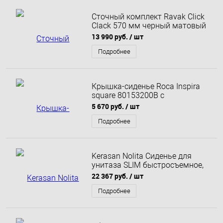
Сточный комплект Ravak Click
Clack 570 мм черный матовый
X01746
13 990 руб.
/ шт
Подробнее
Крышка-сиденье Roca Inspira
square 80153200B с
микролифтом петли хром
5 670 руб.
/ шт
Подробнее
Kerasan Nolita Сиденье для
унитаза SLIM быстросъемное,
цвет Белый матовый, петли
22 367 руб.
/ шт
хром, микролифт
Подробнее