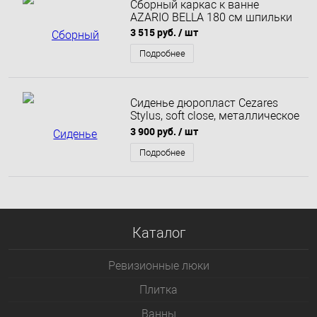
Сборный каркас к ванне
AZARIO BELLA 180 см шпильки
3 515 руб.
/ шт
Подробнее
Сиденье дюропласт Cezares
Stylus, soft close, металлическое
крепление CZR-2316-SC
3 900 руб.
/ шт
Подробнее
Каталог
Ревизионные люки
Плитка
Bанны