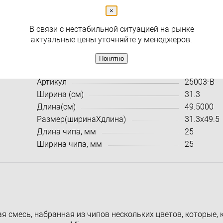
×
( 0 )
В связи с нестабильной ситуацией на рынке
Раздел
Мозаика
актуальные цены уточняйте у менеджеров.
Понятно
Характеристики:
Все харак
Артикул
25003-В
Ширина (см)
31.3
Длина(см)
49.5000
Размер(ширинаXдлина)
31.3x49.5
Длина чипа, мм
25
Ширина чипа, мм
25
ая смесь, набранная из чипов нескольких цветов, которые, 