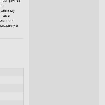
ния цветов,
яет
ь общему
 так и
ом, но и
 мозаику в