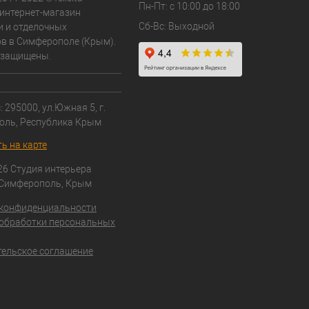
Пн-Пт: с 10:00 до 18:00
- интернет-магазин
Сб-Вс: Выходной
и и отделочных
в в Симферополе (Крым).
 защищены.
 295000, ул.Южная 5, г.
оль, Республика Крым
ь на карте
26 Студия интерьера
 Симферополь, Крым
 конфиденциальности
обработки персональных
ельское соглашение