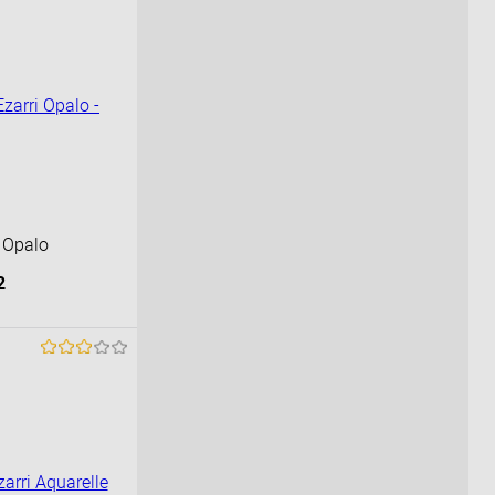
 Opalo
2
орзину
К сравнению
Под заказ