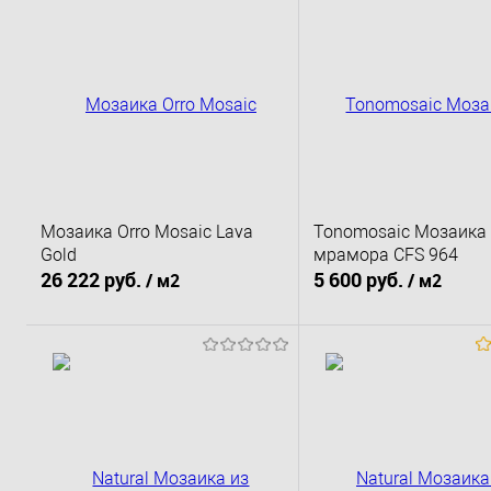
Мозаика Orro Mosaic Lava
Tonomosaic Мозаика 
Gold
мрамора CFS 964
26 222 руб.
5 600 руб.
/ м2
/ м2
В корзину
В корзину
Купить в 1 клик
К сравнению
Купить в 1 клик
К 
В избранное
Под заказ
В избранное
По