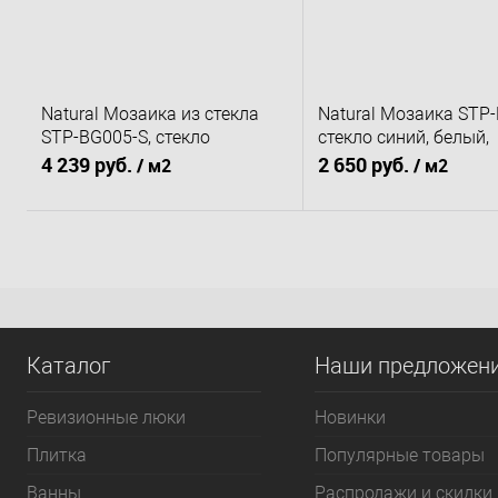
Natural Мозаика из стекла
Natural Мозаика STP-
STP-BG005-S, стекло
стекло синий, белый,
бежевый, поверхность
поверхность глянцев
4 239 руб.
2 650 руб.
/ м2
/ м2
антислип
В корзину
В корзину
Купить в 1 клик
К сравнению
Купить в 1 клик
К 
В избранное
Под заказ
В избранное
По
Каталог
Наши предложен
Ревизионные люки
Новинки
Плитка
Популярные товары
Bанны
Распродажи и скидки