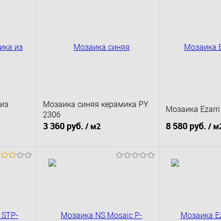
из
Мозаика синяя керамика PY
Мозаика Ezarri
2306
3 360 руб.
8 580 руб.
/ м2
/ м
В корзину
В к
сравнению
Купить в 1 клик
К сравнению
Купить в 1 клик
д заказ
В избранное
Под заказ
В избранное