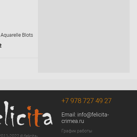
Aquarelle Blots
2
орзину
К сравнению
Под заказ
+7 978 727 49 27
Email:
info@felicita-
crimea.ru
График работы
011-2022 © felicita-