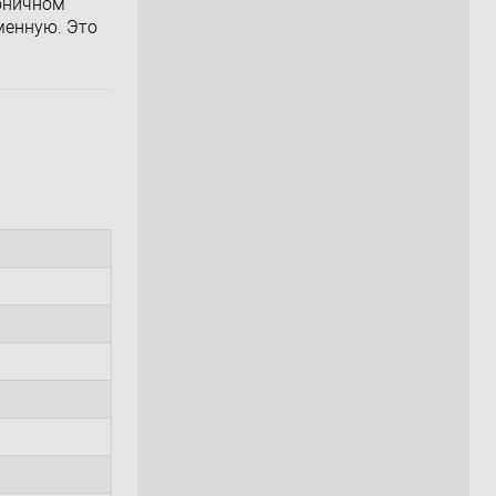
оничном
менную. Это