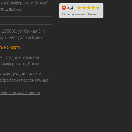
в в Симферополе (Крым).
 защищены.
 295000, ул.Южная 5, г.
оль, Республика Крым
ь на карте
26 Студия интерьера
 Симферополь, Крым
 конфиденциальности
обработки персональных
ельское соглашение