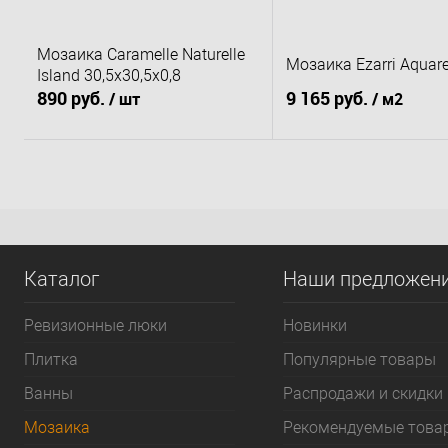
Мозаика Caramelle Naturelle
Мозаика Ezarri Aquare
Island 30,5x30,5х0,8
890 руб.
9 165 руб.
/ шт
/ м2
В корзину
В корзину
Купить в 1 клик
К сравнению
Купить в 1 клик
К 
В избранное
Под заказ
В избранное
По
Каталог
Наши предложен
Ревизионные люки
Новинки
Плитка
Популярные товары
Bанны
Распродажи и скидки
Мозаика
Рекомендуемые това