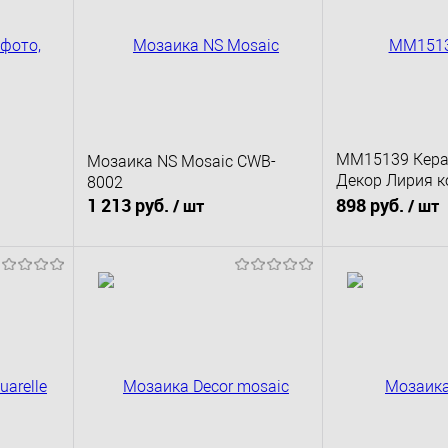
MM15139 Кер
Мозаика NS Mosaic CWB-
Декор Лирия 
8002
мозаичный 15
1 213 руб.
898 руб.
/ шт
/ шт
В корзину
В к
сравнению
Купить в 1 клик
К сравнению
Купить в 1 клик
д заказ
В избранное
Под заказ
В избранное