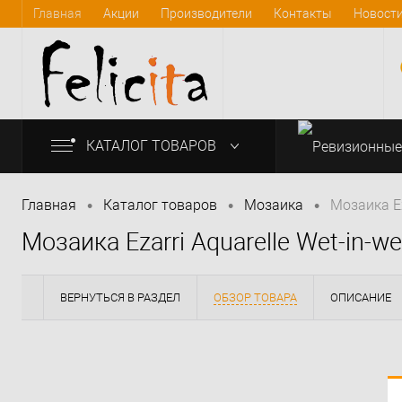
Главная
Акции
Производители
Контакты
Новост
КАТАЛОГ ТОВАРОВ
•
•
•
Главная
Каталог товаров
Мозаика
Мозаика Ez
Мозаика Ezarri Aquarelle Wet-in-we
info@felicita-crimea.ru
ВЕРНУТЬСЯ В РАЗДЕЛ
ОБЗОР ТОВАРА
ОПИСАНИЕ