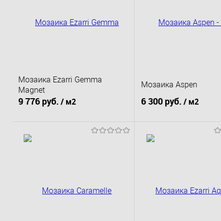
Мозаика Ezarri Gemma
Мозаика Aspen
Magnet
9 776 руб.
6 300 руб.
/ м2
/ м2
В корзину
В корзину
Купить в 1 клик
К сравнению
Купить в 1 клик
К 
В избранное
Под заказ
В избранное
По