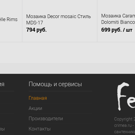
Мозаика Carame
Мозаика Decor mosaic Стиль
lle Rims
Dolomiti Bianco
MDS-17
полированная 
794 руб.
699 руб.
/ шт
В корзину
В к
Купить в 1 клик
К сравнению
сравнению
Купить в 1 клик
В избранное
Под заказ
д заказ
В избранное
ия
Помощь и сервисы
Главная
Акции
Производители
Copyright 2
crimea.ru 
ры
Контакты
сантехник