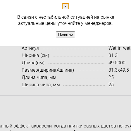
×
( 0 )
В связи с нестабильной ситуацией на рынке
Раздел
Мозаика
актуальные цены уточняйте у менеджеров.
Понятно
Характеристики:
Все харак
Артикул
Wet-in-wet
Ширина (см)
31.3
Длина(см)
49.5000
Размер(ширинаXдлина)
31.3x49.5
Длина чипа, мм
25
Ширина чипа, мм
25
нный эффект акварели, когда плитки разных цветов погру