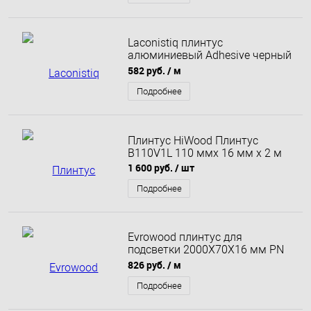
Laconistiq плинтус
алюминиевый Adhesive черный
матовый порошковый
582 руб.
/ м
60х10х2500 мм
Подробнее
Плинтус HiWood Плинтус
B110V1L 110 ммх 16 мм х 2 м
1 600 руб.
/ шт
Подробнее
Evrowood плинтус для
подсветки 2000Х70Х16 мм PN
021 LED
826 руб.
/ м
Подробнее