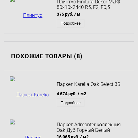
Плинтус Finitura Dekor МДФ
80х10х2440 R5, F2, F0,5
грунтованный
375 руб.
/ м
Подробнее
ПОХОЖИЕ ТОВАРЫ (8)
Паркет Karelia Oak Select 3S
4 674 руб.
/ м2
Подробнее
Паркет Admonter коллекция
Oak Дуб Горный Белый
16 065 руб.
/ м2