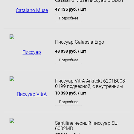
Catalano Muse писсуар BIGBOY
47 135 руб.
/ шт
Подробнее
Писсуар Galassia Ergo
48 038 руб.
/ шт
Подробнее
Писсуар VitrA Arkitekt 6201B003-
0199 подвесной, с внутренним
подводом воды
10 390 руб.
/ шт
Подробнее
Santiline черный писсуар SL-
6002MB