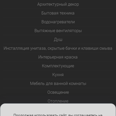
Архитектурный декор
Бытовая техника
Водонагреватели
Вытяжные вентиляторы
Душ
Инсталляция унитаза, скрытые бачки и клавиши смыва
Интерьерная краска
Комплектующие
Кухня
Мебель для ванной комнаты
Освещение
Отопление
Полотенцесушители
Продолжая использовать сайт, вы соглашаетесь на