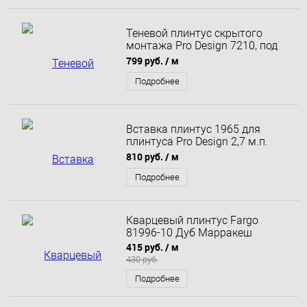
Теневой плинтус скрытого
монтажа Pro Design 7210, под
рассеиватель, с полкой 2700
799 руб.
/ м
мм, Белый грунт
Подробнее
Вставка плинтус 1965 для
плинтуса Pro Design 2,7 м.п.
(12х70 мм) Черный муар
810 руб.
/ м
Подробнее
Кварцевый плинтус Fargo
81996-10 Дуб Марракеш
415 руб.
/ м
430 руб.
Подробнее