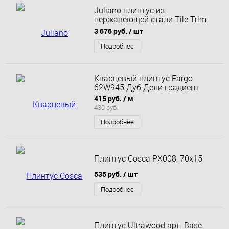
Juliano плинтус из
нержавеющей стали Tile Trim
SY044-1S-60H 6х270
3 676 руб.
/ шт
Подробнее
Кварцевый плинтус Fargo
62W945 Дуб Дели градиент
415 руб.
/ м
430 руб.
Подробнее
Плинтус Cosca PX008, 70x15
535 руб.
/ шт
Подробнее
Плинтус Ultrawood арт. Base