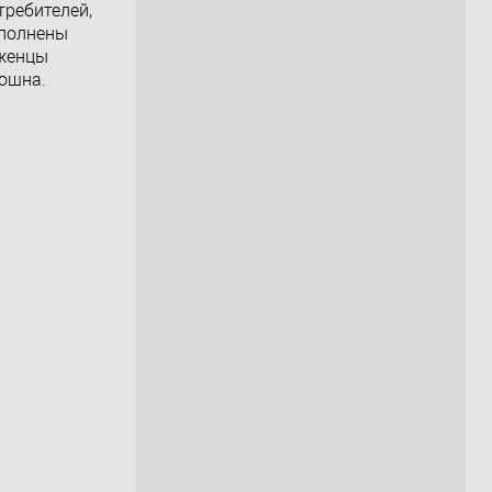
требителей,
ополнены
рженцы
кошна.