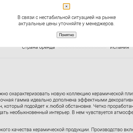
Раздел
Плитка для ванной комнаты
×
В связи с нестабильной ситуацией на рынке
Характеристики:
Все харак
актуальные цены уточняйте у менеджеров.
Производитель
Colorker
Понятно
Габариты
25х75, 45
Страна бренда
Испания
жно охарактеризовать новую коллекцию керамической плитк
еночная гамма идеально дополнена эффектными декорати
н, который подойдет к любой обстановке. Четко проработа
дать необыкновенный интерьер. В нем чувствуется атмосф
окого качества керамической продукции. Производство вкл