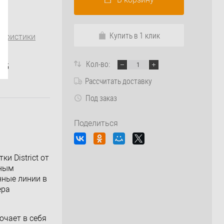
Купить в 1 клик
теристики
Кол-во:
х45
Рассчитать доставку
Под заказ
Поделиться
и District от
вным
нные линии в
ера
ючает в себя