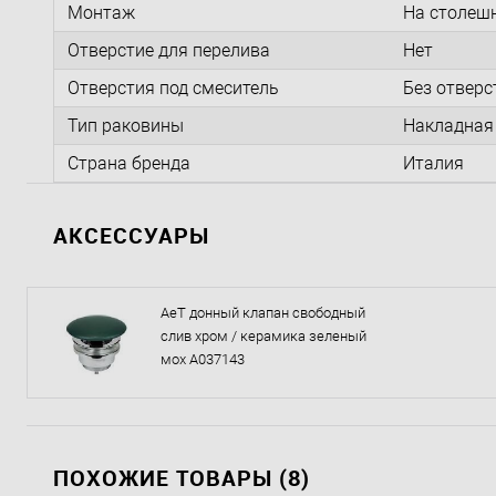
Монтаж
На столеш
Отверстие для перелива
Нет
Отверстия под смеситель
Без отверс
Тип раковины
Накладная
Страна бренда
Италия
АКСЕССУАРЫ
AeT донный клапан свободный
слив хром / керамика зеленый
мох A037143
ПОХОЖИЕ ТОВАРЫ (8)