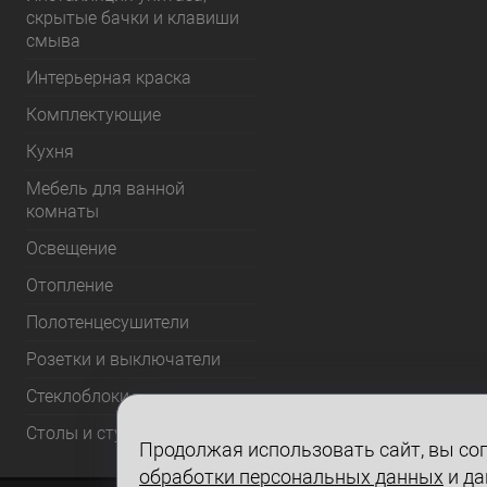
скрытые бачки и клавиши
смыва
Интерьерная краска
Комплектующие
Кухня
Мебель для ванной
комнаты
Освещение
Отопление
Полотенцесушители
Розетки и выключатели
Стеклоблоки
Столы и стулья
Продолжая использовать сайт, вы сог
обработки персональных данных
и да