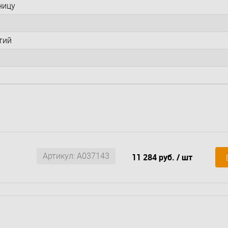
ницу
тий
Артикул: A037143
11 284 руб.
/ шт