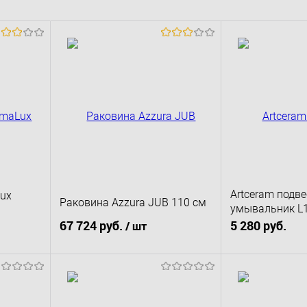
Artceram подв
ux
Раковина Azzura JUB 110 см
умывальник L1
коллекция Pia
67 724 руб.
5 280 руб.
/ шт
В к
В корзину