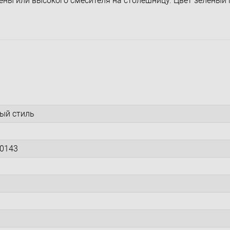
ены или высокого смесителя на столешницу. Цвет зеленый 
ый стиль
0143