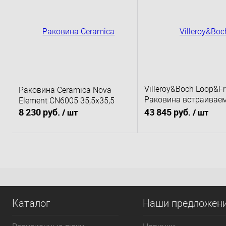
Купить в 1 клик
К сравнению
Купить в 1 клик
К 
В избранное
Под заказ
В избранное
По
Villeroy&Boch Loop&Fr
Раковина Ceramica Nova
Раковина встраивае
Element CN6005 35,5x35,5
61.5х38х18см
8 230 руб.
43 845 руб.
/ шт
/ шт
В корзину
В корзину
Купить в 1 клик
К сравнению
Купить в 1 клик
К 
В избранное
Под заказ
В избранное
По
Каталог
Наши предложен