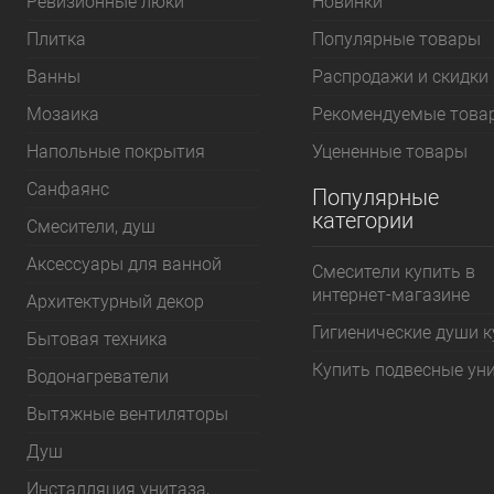
Ревизионные люки
Новинки
Плитка
Популярные товары
Bанны
Распродажи и скидки
Мозаика
Рекомендуемые това
Напольные покрытия
Уцененные товары
Санфаянс
Популярные
категории
Смесители, душ
Аксессуары для ванной
Смесители купить в
интернет-магазине
Архитектурный декор
Гигиенические души 
Бытовая техника
Купить подвесные ун
Водонагреватели
Вытяжные вентиляторы
Душ
Инсталляция унитаза,