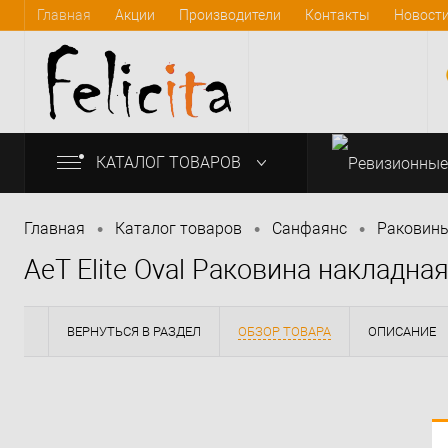
Главная
Акции
Производители
Контакты
Новост
КАТАЛОГ ТОВАРОВ
•
•
•
Главная
Каталог товаров
Санфаянс
Раковины
AeT Elite Oval Раковина накладна
info@felicita-crimea.ru
ВЕРНУТЬСЯ В РАЗДЕЛ
ОБЗОР ТОВАРА
ОПИСАНИЕ