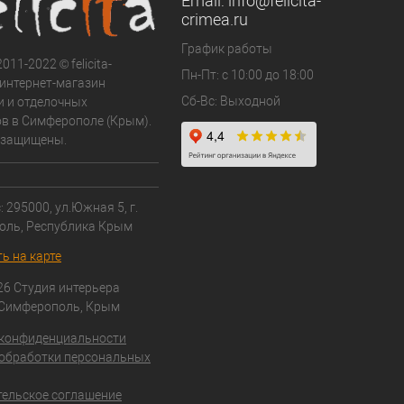
Email:
info@felicita-
crimea.ru
График работы
011-2022 © felicita-
Пн-Пт: с 10:00 до 18:00
- интернет-магазин
Сб-Вс: Выходной
и и отделочных
в в Симферополе (Крым).
 защищены.
 295000, ул.Южная 5, г.
оль, Республика Крым
ь на карте
26 Студия интерьера
 Симферополь, Крым
 конфиденциальности
обработки персональных
ельское соглашение