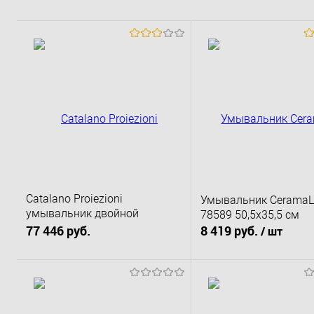
Catalano Proiezioni
Умывальник CeramaL
умывальник двойной
78589 50,5х35,5 см
подвесной 120PR
77 446 руб.
8 419 руб.
/ шт
В корзину
В корзину