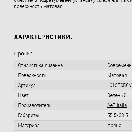
смеситель подразумевает установку смесителя из ст
поверхность матовая.
ХАРАКТЕРИСТИКИ:
Прочие
Стилистика дизайна
Современн
Поверхность
Матовая
Артикул
L616T0R0V
Цвет
Зеленый
Производитель
AeT Italia
Габариты
55.5x38.5
Материал
фаянс