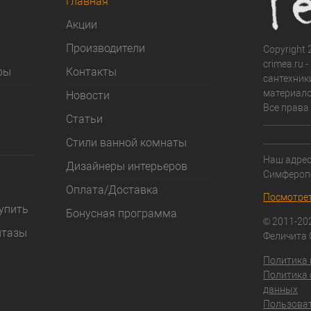
Главная
Акции
Производители
Copyright 2
crimea.ru 
ры
Контакты
сантехник
материало
Новости
Все права
Статьи
Стили ванной комнаты
Наш адрес:
Дизайнеры интерьеров
Симфероп
Оплата/Доставка
Посмотрет
купить
Бонусная программа
© 2011-20
итазы
Феличита
Политика
Политика 
данных
Пользоват