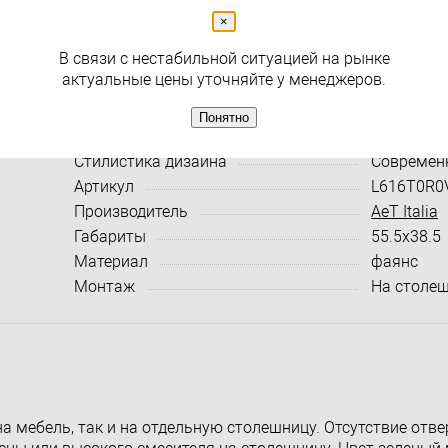
×
( 1 )
В связи с нестабильной ситуацией на рынке
Раздел
Раковины для ванной
актуальные цены уточняйте у менеджеров.
Понятно
Характеристики:
Все харак
Стилистика дизайна
Современ
Артикул
L616T0R0
Производитель
AeT Italia
Габариты
55.5x38.5
Материал
фаянс
Монтаж
На столе
 мебель, так и на отдельную столешницу. Отсутствие отве