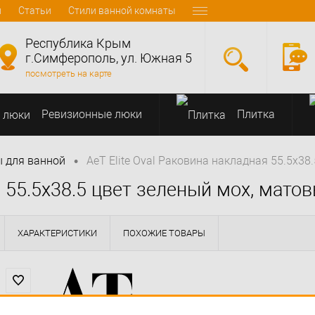
и
Статьи
Стили ванной комнаты
Республика Крым
г.Симферополь, ул. Южная 5
посмотреть на карте
Ревизионные люки
Плитка
•
 для ванной
AeT Elite Oval Раковина накладная 55.5x38
я 55.5x38.5 цвет зеленый мох, мато
ХАРАКТЕРИСТИКИ
ПОХОЖИЕ ТОВАРЫ